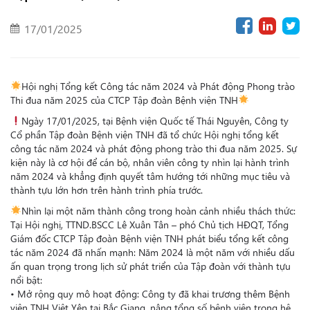
17/01/2025
Hội nghị Tổng kết Công tác năm 2024 và Phát động Phong trào
Thi đua năm 2025 của CTCP Tập đoàn Bệnh viện TNH
Ngày 17/01/2025, tại Bệnh viện Quốc tế Thái Nguyên, Công ty
Cổ phần Tập đoàn Bệnh viện TNH đã tổ chức Hội nghị tổng kết
công tác năm 2024 và phát động phong trào thi đua năm 2025. Sự
kiện này là cơ hội để cán bộ, nhân viên công ty nhìn lại hành trình
năm 2024 và khẳng định quyết tâm hướng tới những mục tiêu và
thành tựu lớn hơn trên hành trình phía trước.
Nhìn lại một năm thành công trong hoàn cảnh nhiều thách thức:
Tại Hội nghị, TTND.BSCC Lê Xuân Tân – phó Chủ tịch HĐQT, Tổng
Giám đốc CTCP Tập đoàn Bệnh viện TNH phát biểu tổng kết công
tác năm 2024 đã nhấn mạnh: Năm 2024 là một năm với nhiều dấu
ấn quan trọng trong lịch sử phát triển của Tập đoàn với thành tựu
nổi bật:
• Mở rộng quy mô hoạt động: Công ty đã khai trương thêm Bệnh
viện TNH Việt Yên tại Bắc Giang, nâng tổng số bệnh viện trong hệ