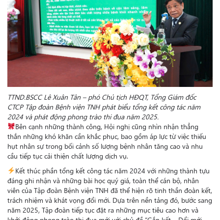
TTND.BSCC Lê Xuân Tân – phó Chủ tịch HĐQT, Tổng Giám đốc
CTCP Tập đoàn Bệnh viện TNH phát biểu tổng kết công tác năm
2024 và phát động phong trào thi đua năm 2025.
Bên cạnh những thành công, Hội nghị cũng nhìn nhận thẳng
thắn những khó khăn cần khắc phục, bao gồm áp lực từ việc thiếu
hụt nhân sự trong bối cảnh số lượng bệnh nhân tăng cao và nhu
cầu tiếp tục cải thiện chất lượng dịch vụ.
Kết thúc phần tổng kết công tác năm 2024 với những thành tựu
đáng ghi nhận và những bài học quý giá, toàn thể cán bộ, nhân
viên của Tập đoàn Bệnh viện TNH đã thể hiện rõ tinh thần đoàn kết,
trách nhiệm và khát vọng đổi mới. Dựa trên nền tảng đó, bước sang
năm 2025, Tập đoàn tiếp tục đặt ra những mục tiêu cao hơn và
khởi động phong trào thi đua mới với chủ đề “Gắn kết – Đổi mới –