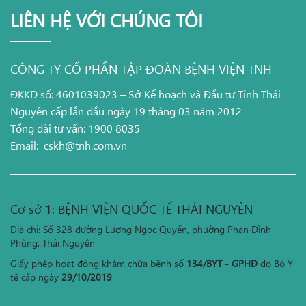
LIÊN HỆ VỚI CHÚNG TÔI
CÔNG TY CỔ PHẦN TẬP ĐOÀN BỆNH VIỆN TNH
ĐKKD số: 4601039023 – Sở Kế hoạch và Đầu tư Tỉnh Thái
Nguyên cấp lần đầu ngày 19 tháng 03 năm 2012
Tổng đài tư vấn: 1900 8035
Email:
cskh@tnh.com.vn
Cơ sở 1: BỆNH VIỆN QUỐC TẾ THÁI NGUYÊN
Địa chỉ: Số 328 đường Lương Ngọc Quyến, phường Phan Đình
Phùng, Thái Nguyên
Giấy phép hoạt động khám chữa bệnh số
134/BYT - GPHĐ
do Bộ Y
tế cấp ngày
29/10/2019