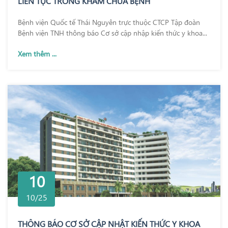
LIÊN TỤC TRONG KHÁM CHỮA BỆNH
Bệnh viện Quốc tế Thái Nguyên trực thuộc CTCP Tập đoàn
Bệnh viện TNH thông báo Cơ sở cập nhập kiến thức y khoa...
Xem thêm ...
10
10/25
THÔNG BÁO CƠ SỞ CẬP NHẬT KIẾN THỨC Y KHOA