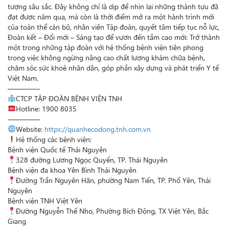
tượng sâu sắc. Đây không chỉ là dịp để nhìn lại những thành tựu đã
đạt được năm qua, mà còn là thời điểm mở ra một hành trình mới
của toàn thể cán bộ, nhân viên Tập đoàn, quyết tâm tiếp tục nỗ lực,
Đoàn kết – Đổi mới – Sáng tạo để vươn đến tầm cao mới: Trở thành
một trong những tập đoàn với hệ thống bệnh viện tiên phong
trong việc không ngừng nâng cao chất lượng khám chữa bệnh,
chăm sóc sức khoẻ nhân dân, góp phần xây dựng và phát triển Y tế
Việt Nam.
————–
CTCP TẬP ĐOÀN BỆNH VIỆN TNH
Hotline: 1900 8035
————–
Website:
https://quanhecodong.tnh.com.vn
Hệ thống các bệnh viện:
Bệnh viện Quốc tế Thái Nguyên
328 đường Lương Ngọc Quyến, TP. Thái Nguyên
Bệnh viện đa khoa Yên Bình Thái Nguyên
Đường Trần Nguyên Hãn, phường Nam Tiến, TP. Phổ Yên, Thái
Nguyên
Bệnh viện TNH Việt Yên
Đường Nguyễn Thế Nho, Phường Bích Động, TX Việt Yên, Bắc
Giang