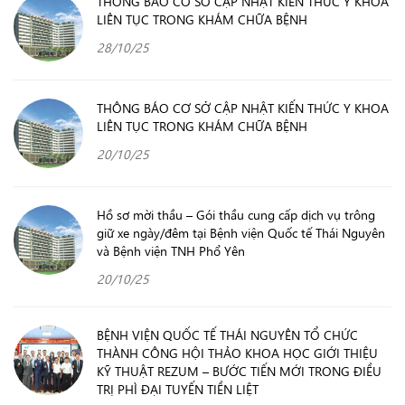
THÔNG BÁO CƠ SỞ CẬP NHẬT KIẾN THỨC Y KHOA
LIÊN TỤC TRONG KHÁM CHỮA BỆNH
28/10/25
THÔNG BÁO CƠ SỞ CẬP NHẬT KIẾN THỨC Y KHOA
LIÊN TỤC TRONG KHÁM CHỮA BỆNH
20/10/25
Hồ sơ mời thầu – Gói thầu cung cấp dịch vụ trông
giữ xe ngày/đêm tại Bệnh viện Quốc tế Thái Nguyên
và Bệnh viện TNH Phổ Yên
20/10/25
BỆNH VIỆN QUỐC TẾ THÁI NGUYÊN TỔ CHỨC
THÀNH CÔNG HỘI THẢO KHOA HỌC GIỚI THIỆU
KỸ THUẬT REZUM – BƯỚC TIẾN MỚI TRONG ĐIỀU
TRỊ PHÌ ĐẠI TUYẾN TIỀN LIỆT