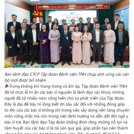
Ban lãnh đạo CTCP Tập đoàn Bệnh viện TNH chụp ảnh cùng các cán
bộ mới được bổ nhiệm
Trong không khí trang trọng và ấm áp, Tập đoàn Bệnh viện TNH
đã tổ chức lễ tri ân các bác sĩ nguyên là lãnh đạo các khoa, những
người đã có nhiều năm cống hiến cho sự phát triển của Tập đoàn.
Đây là dịp để bày tỏ lòng biết ơn sâu sắc đối với những đóng góp
to lớn của các bác sĩ không chỉ trong việc xây dựng nền tảng chuyên
môn vững chắc mà còn trong việc định hướng và dẫn dắt đội ngũ y
bác sĩ trẻ. Ban lãnh đạo Tập đoàn khẳng định rằng những nỗ lực và
tâm huyết của các bác sĩ là tài sản quý giá, góp phần tạo nên thành
công hôm nay của hệ thống bệnh viện. Đây là cơ hội để thế hệ