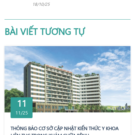
18/10/25
BÀI VIẾT TƯƠNG TỰ
11
11/25
THÔNG BÁO CƠ SỞ CẬP NHẬT KIẾN THỨC Y KHOA