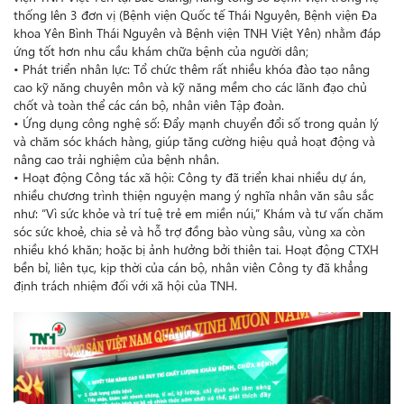
thống lên 3 đơn vị (Bệnh viện Quốc tế Thái Nguyên, Bệnh viện Đa
khoa Yên Bình Thái Nguyên và Bệnh viện TNH Việt Yên) nhằm đáp
ứng tốt hơn nhu cầu khám chữa bệnh của người dân;
• Phát triển nhân lực: Tổ chức thêm rất nhiều khóa đào tạo nâng
cao kỹ năng chuyên môn và kỹ năng mềm cho các lãnh đạo chủ
chốt và toàn thể các cán bộ, nhân viên Tập đoàn.
• Ứng dụng công nghệ số: Đẩy mạnh chuyển đổi số trong quản lý
và chăm sóc khách hàng, giúp tăng cường hiệu quả hoạt động và
nâng cao trải nghiệm của bệnh nhân.
• Hoạt động Công tác xã hội: Công ty đã triển khai nhiều dự án,
nhiều chương trình thiện nguyện mang ý nghĩa nhân văn sâu sắc
như: “Vì sức khỏe và trí tuệ trẻ em miền núi,” Khám và tư vấn chăm
sóc sức khoẻ, chia sẻ và hỗ trợ đồng bào vùng sâu, vùng xa còn
nhiều khó khăn; hoặc bị ảnh hưởng bởi thiên tai. Hoạt động CTXH
bền bỉ, liên tục, kịp thời của cán bộ, nhân viên Công ty đã khẳng
định trách nhiệm đối với xã hội của TNH.