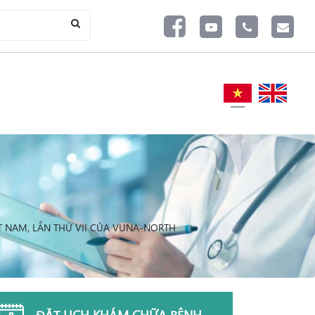
T NAM, LẦN THỨ VII CỦA VUNA-NORTH
ĐẶT LỊCH KHÁM CHỮA BỆNH