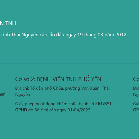
ỆN TNH
 Tỉnh Thái Nguyên cấp lần đầu ngày 19 tháng 03 năm 2012
Cơ sở 2: BỆNH VIỆN TNH PHỔ YÊN
Cơ
Địa chỉ: Tổ dân phố Chùa, phường Vạn Xuân, Thái
Đị
han
Nguyên
Ng
Giấy phép hoạt động khám chữa bệnh số
261/BYT -
Gi
GPHĐ
do Bộ Y tế cấp ngày 01/04/2025
GP