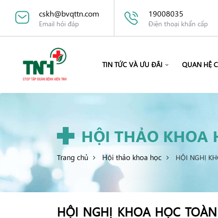
cskh@bvqttn.com
19008035
Email hỏi đáp
Điện thoại khẩn cấp
TIN TỨC VÀ ƯU ĐÃI
QUAN HỆ 
HỘI THẢO KHOA 
Trang chủ
Hội thảo khoa học
HỘI NGHỊ KH
HỘI NGHỊ KHOA HỌC TOÀN 