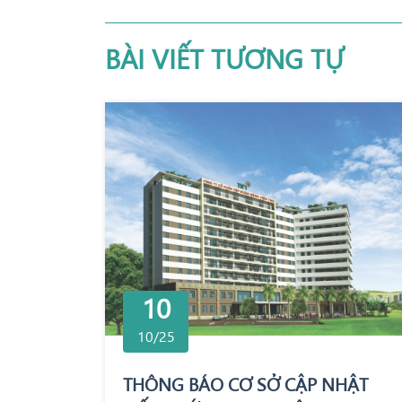
BÀI VIẾT TƯƠNG TỰ
10
10/25
THÔNG BÁO CƠ SỞ CẬP NHẬT