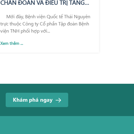
CHẨN ĐOÁN VÀ ĐIỀU TRỊ TĂNG
HUYẾT ÁP, CASE LÂM SÀNG SỬ
Mới đây, Bệnh viện Quốc tế Thái Nguyên
DỤNG PHỐI HỢP BA THUỐC LIỀU
trực thuộc Công ty Cổ phần Tập đoàn Bệnh
CỐ ĐỊNH
viện TNH phối hợp với...
Xem thêm ...
Khám phá ngay