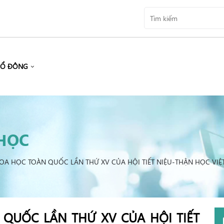
CỔ ĐÔNG
HỌC
OA HỌC TOÀN QUỐC LẦN THỨ XV CỦA HỘI TIẾT NIỆU-THẬN HỌC VIỆ
QUỐC LẦN THỨ XV CỦA HỘI TIẾT