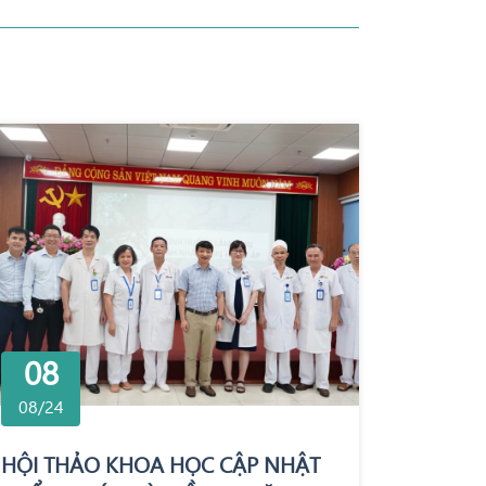
08
08/24
HỘI THẢO KHOA HỌC CẬP NHẬT