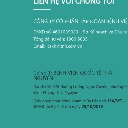
LIÊN HỆ VỚI CHÚNG TÔI
CÔNG TY CỔ PHẦN TẬP ĐOÀN BỆNH VI
ĐKKD số: 4601039023 – Sở Kế hoạch và Đầu tư
Tổng đài tư vấn: 1900 8035
Email:
cskh@tnh.com.vn
Cơ sở 1: BỆNH VIỆN QUỐC TẾ THÁI
NGUYÊN
Địa chỉ: Số 328 đường Lương Ngọc Quyến, phường P
Đình Phùng, Thái Nguyên
Giấy phép hoạt động khám chữa bệnh số
134/BYT -
GPHĐ
do Bộ Y tế cấp ngày
29/10/2019