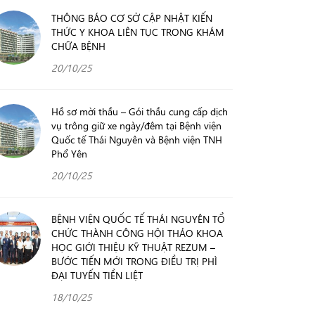
THÔNG BÁO CƠ SỞ CẬP NHẬT KIẾN
THỨC Y KHOA LIÊN TỤC TRONG KHÁM
CHỮA BỆNH
20/10/25
Hồ sơ mời thầu – Gói thầu cung cấp dịch
vụ trông giữ xe ngày/đêm tại Bệnh viện
Quốc tế Thái Nguyên và Bệnh viện TNH
Phổ Yên
20/10/25
BỆNH VIỆN QUỐC TẾ THÁI NGUYÊN TỔ
CHỨC THÀNH CÔNG HỘI THẢO KHOA
HỌC GIỚI THIỆU KỸ THUẬT REZUM –
BƯỚC TIẾN MỚI TRONG ĐIỀU TRỊ PHÌ
ĐẠI TUYẾN TIỀN LIỆT
18/10/25