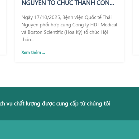
NGUYÊN TỔ CHỨC THÀNH CÔNG
HỘI THẢO KHOA HỌC GIỚI THIỆU
Ngày 17/10/2025, Bệnh viện Quốc tế Thái
KỸ THUẬT REZUM – BƯỚC TIẾN
Nguyên phối hợp cùng Công ty HDT Medical
MỚI TRONG ĐIỀU TRỊ PHÌ ĐẠI
và Boston Scientific (Hoa Kỳ) tổ chức Hội
TUYẾN TIỀN LIỆT
thảo...
Xem thêm ...
ch vụ chất lượng được cung cấp từ chúng tôi