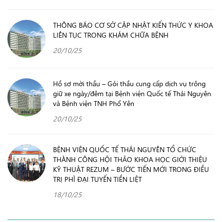
THÔNG BÁO CƠ SỞ CẬP NHẬT KIẾN THỨC Y KHOA
LIÊN TỤC TRONG KHÁM CHỮA BỆNH
20/10/25
Hồ sơ mời thầu – Gói thầu cung cấp dịch vụ trông
giữ xe ngày/đêm tại Bệnh viện Quốc tế Thái Nguyên
và Bệnh viện TNH Phổ Yên
20/10/25
BỆNH VIỆN QUỐC TẾ THÁI NGUYÊN TỔ CHỨC
THÀNH CÔNG HỘI THẢO KHOA HỌC GIỚI THIỆU
KỸ THUẬT REZUM – BƯỚC TIẾN MỚI TRONG ĐIỀU
TRỊ PHÌ ĐẠI TUYẾN TIỀN LIỆT
18/10/25