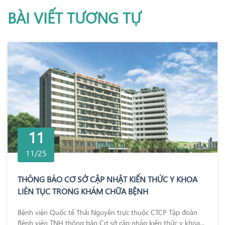
BÀI VIẾT TƯƠNG TỰ
11
11/25
THÔNG BÁO CƠ SỞ CẬP NHẬT KIẾN THỨC Y KHOA
LIÊN TỤC TRONG KHÁM CHỮA BỆNH
Bệnh viện Quốc tế Thái Nguyên trực thuộc CTCP Tập đoàn
Bệnh viện TNH thông báo Cơ sở cập nhập kiến thức y khoa...