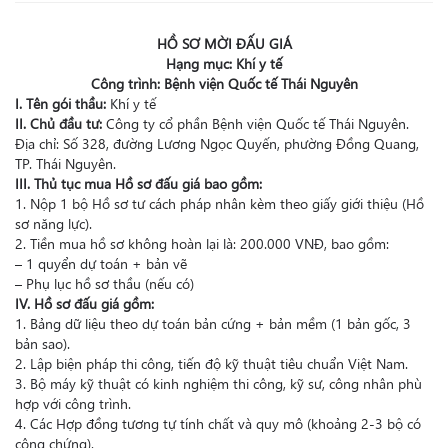
HỒ SƠ MỜI ĐẤU GIÁ
Hạng mục: Khí y tế
Công trình: Bệnh viện Quốc tế Thái Nguyên
I. Tên gói thầu:
Khí y tế
II. Chủ đầu tư:
Công ty cổ phần Bệnh viện Quốc tế Thái Nguyên.
Địa chỉ: Số 328, đường Lương Ngọc Quyến, phường Đồng Quang,
TP. Thái Nguyên.
III. Thủ tục mua Hồ sơ đấu giá bao gồm:
1. Nộp 1 bộ Hồ sơ tư cách pháp nhân kèm theo giấy giới thiệu (Hồ
sơ năng lực).
2. Tiền mua hồ sơ không hoàn lại là: 200.000 VNĐ, bao gồm:
– 1 quyển dự toán + bản vẽ
– Phụ lục hồ sơ thầu (nếu có)
IV. Hồ sơ đấu giá gồm:
1. Bảng dữ liệu theo dự toán bản cứng + bản mềm (1 bản gốc, 3
bản sao).
2. Lập biện pháp thi công, tiến độ kỹ thuật tiêu chuẩn Việt Nam.
3. Bộ máy kỹ thuật có kinh nghiệm thi công, kỹ sư, công nhân phù
hợp với công trình.
4. Các Hợp đồng tương tự tính chất và quy mô (khoảng 2-3 bộ có
công chứng).