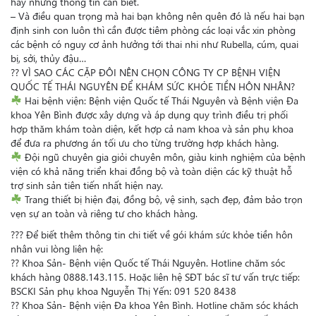
hay những thông tin cần biết.
– Và điều quan trọng mà hai bạn không nên quên đó là nếu hai bạn
định sinh con luôn thì cần được tiêm phòng các loại vắc xin phòng
các bệnh có nguy cơ ảnh hưởng tới thai nhi như Rubella, cúm, quai
bị, sởi, thủy đậu…
?
?
VÌ SAO CÁC CẶP ĐÔI NÊN CHỌN CÔNG TY CP BỆNH VIỆN
QUỐC TẾ THÁI NGUYÊN ĐỂ KHÁM SỨC KHỎE TIỀN HÔN NHÂN?
Hai bệnh viện: Bệnh viện Quốc tế Thái Nguyên và Bệnh viện Đa
khoa Yên Bình được xây dựng và áp dụng quy trình điều trị phối
hợp thăm khám toàn diện, kết hợp cả nam khoa và sản phụ khoa
để đưa ra phương án tối ưu cho từng trường hợp khách hàng.
Đội ngũ chuyên gia giỏi chuyên môn, giàu kinh nghiệm của bệnh
viện có khả năng triển khai đồng bộ và toàn diện các kỹ thuật hỗ
trợ sinh sản tiên tiến nhất hiện nay.
Trang thiết bị hiện đại, đồng bộ, vệ sinh, sạch đẹp, đảm bảo trọn
vẹn sự an toàn và riêng tư cho khách hàng.
?
?
?
Để biết thêm thông tin chi tiết về gói khám sức khỏe tiền hôn
nhân vui lòng liên hệ:
?
?
Khoa Sản- Bệnh viện Quốc tế Thái Nguyên. Hotline chăm sóc
khách hàng 0888.143.115. Hoặc liên hệ SĐT bác sĩ tư vấn trực tiếp:
BSCKI Sản phụ khoa Nguyễn Thị Yến: 091 520 8438
?
?
Khoa Sản- Bệnh viện Đa khoa Yên Bình. Hotline chăm sóc khách