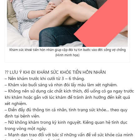
Khám sức khoẻ tiền hôn nhân giúp cặp đôi tự tin bước vào đời sống vợ chồng
(Hình minh họa)
?
?
LƯU Ý KHI ĐI KHÁM SỨC KHỎE TIỀN HÔN NHÂN
– Nên khám trước khi cưới từ 3 – 6 tháng.
– Khám vào buổi sáng và nhịn đói lấy máu làm xét nghiệm.
– Không nên sử dụng các chất kích thích, đồ uống có ga ngay trước
khi khám hoặc gần với lúc khám để tránh ảnh hưởng đến kết quả
xét nghiệm.
– Điền đầy đủ thông tin cá nhân, tình trạng sức khỏe… theo quy
định tại bệnh viện.
– Nữ không khám trong kỳ kinh nguyệt. Kiêng quan hệ tình dục
trong vòng một ngày.
– Mạnh dạn trao đổi với bác sĩ những vấn đề về sức khỏe của mình