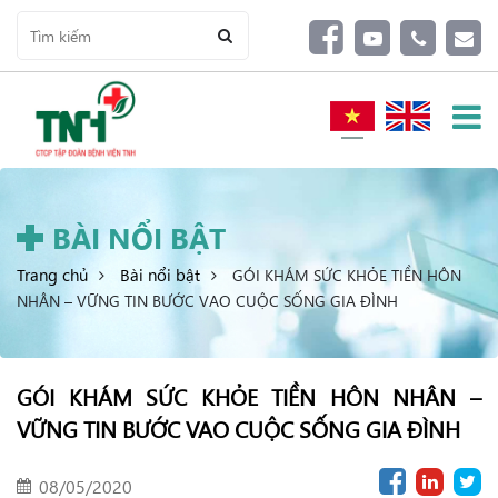
BÀI NỔI BẬT
Trang chủ
Bài nổi bật
GÓI KHÁM SỨC KHỎE TIỀN HÔN
NHÂN – VỮNG TIN BƯỚC VAO CUỘC SỐNG GIA ĐÌNH
GÓI KHÁM SỨC KHỎE TIỀN HÔN NHÂN –
VỮNG TIN BƯỚC VAO CUỘC SỐNG GIA ĐÌNH
08/05/2020