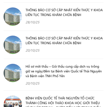
THÔNG BÁO CƠ SỞ CẬP NHẬT KIẾN THỨC Y KHOA
LIÊN TỤC TRONG KHÁM CHỮA BỆNH
28/10/25
THÔNG BÁO CƠ SỞ CẬP NHẬT KIẾN THỨC Y KHOA
LIÊN TỤC TRONG KHÁM CHỮA BỆNH
20/10/25
Hồ sơ mời thầu – Gói thầu cung cấp dịch vụ trông
giữ xe ngày/đêm tại Bệnh viện Quốc tế Thái Nguyên
và Bệnh viện TNH Phổ Yên
20/10/25
BỆNH VIỆN QUỐC TẾ THÁI NGUYÊN TỔ CHỨC
THÀNH CÔNG HỘI THẢO KHOA HỌC GIỚI THIỆU