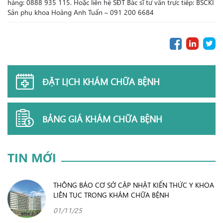
hàng: 0888 935 115. Hoặc liên hệ SĐT Bác sĩ tư vấn trực tiếp: BSCKI
Sản phụ khoa Hoàng Anh Tuấn – 091 200 6684
ĐẶT LỊCH KHÁM CHỮA BỆNH
BẢNG GIÁ KHÁM CHỮA BỆNH
TIN MỚI
THÔNG BÁO CƠ SỞ CẬP NHẬT KIẾN THỨC Y KHOA
LIÊN TỤC TRONG KHÁM CHỮA BỆNH
01/11/25