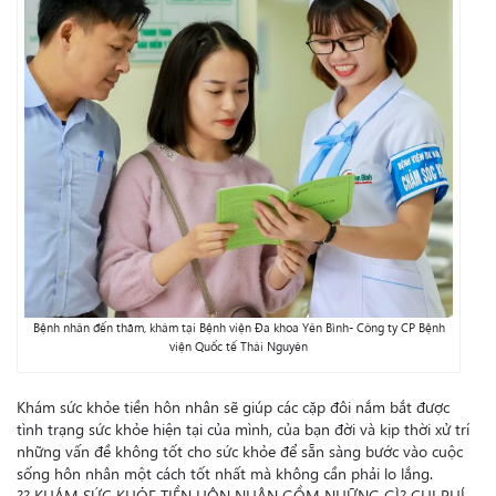
Bệnh nhân đến thăm, khám tại Bệnh viện Đa khoa Yên Bình- Công ty CP Bệnh
viện Quốc tế Thái Nguyên
Khám sức khỏe tiền hôn nhân sẽ giúp các cặp đôi nắm bắt được
tình trạng sức khỏe hiện tại của mình, của bạn đời và kịp thời xử trí
những vấn đề không tốt cho sức khỏe để sẵn sàng bước vào cuộc
sống hôn nhân một cách tốt nhất mà không cần phải lo lắng.
?
?
KHÁM SỨC KHỎE TIỀN HÔN NHÂN GỒM NHỮNG GÌ? CHI PHÍ