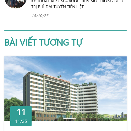
KỸ THUẬT REZUM – BƯỚC TIẾN MỚI TRONG ĐIỀU
TRỊ PHÌ ĐẠI TUYẾN TIỀN LIỆT
18/10/25
BÀI VIẾT TƯƠNG TỰ
11
11/25