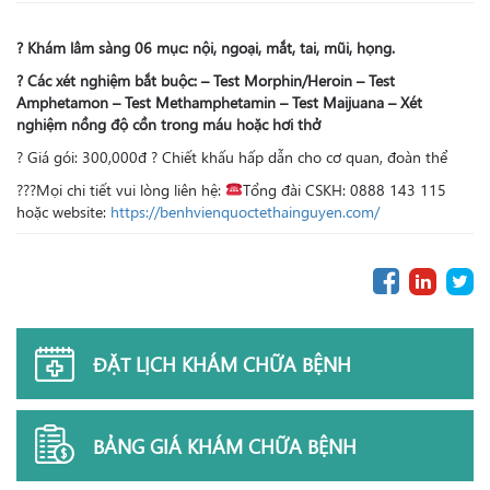
? Khám lâm sàng 06 mục: nội, ngoại, mắt, tai, mũi, họng.
? Các xét nghiệm bắt buộc: – Test Morphin/Heroin – Test
Amphetamon – Test Methamphetamin – Test Maijuana – Xét
nghiệm nồng độ cồn trong máu hoặc hơi thở
? Giá gói: 300,000đ ? Chiết khấu hấp dẫn cho cơ quan, đoàn thể
???Mọi chi tiết vui lòng liên hệ:
Tổng đài CSKH: 0888 143 115
hoặc website:
https://benhvienquoctethainguyen.com/
ĐẶT LỊCH KHÁM CHỮA BỆNH
BẢNG GIÁ KHÁM CHỮA BỆNH