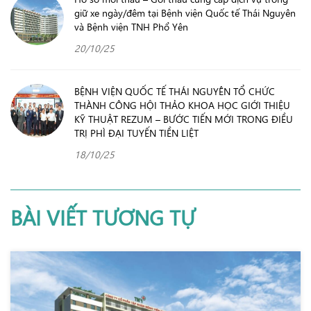
giữ xe ngày/đêm tại Bệnh viện Quốc tế Thái Nguyên
và Bệnh viện TNH Phổ Yên
20/10/25
BỆNH VIỆN QUỐC TẾ THÁI NGUYÊN TỔ CHỨC
THÀNH CÔNG HỘI THẢO KHOA HỌC GIỚI THIỆU
KỸ THUẬT REZUM – BƯỚC TIẾN MỚI TRONG ĐIỀU
TRỊ PHÌ ĐẠI TUYẾN TIỀN LIỆT
18/10/25
BÀI VIẾT TƯƠNG TỰ