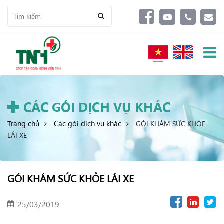
CÁC GÓI DỊCH VỤ KHÁC
Trang chủ
Các gói dịch vụ khác
GÓI KHÁM SỨC KHỎE
LÁI XE
GÓI KHÁM SỨC KHỎE LÁI XE
25/03/2019