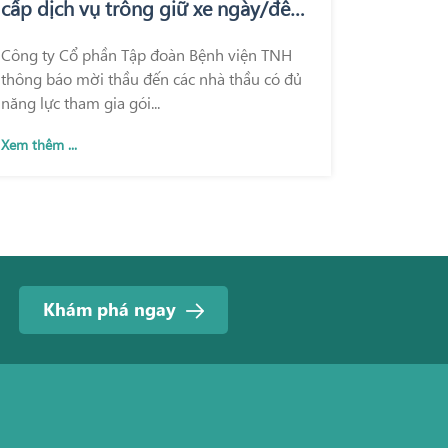
cấp dịch vụ trông giữ xe ngày/đêm
tại Bệnh viện Quốc tế Thái Nguyên
Công ty Cổ phần Tập đoàn Bệnh viện TNH
và Bệnh viện TNH Phổ Yên
thông báo mời thầu đến các nhà thầu có đủ
năng lực tham gia gói...
Xem thêm ...
Khám phá ngay