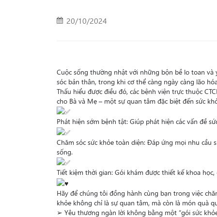
20/10/2024
Cuộc sống thường nhật với những bộn bề lo toan và y
sóc bản thân, trong khi cơ thể càng ngày càng lão hóa
Thấu hiểu được điều đó, các bệnh viện trực thuộc C
cho Bà và Mẹ – một sự quan tâm đặc biệt đến sức kh
Phát hiện sớm bệnh tật: Giúp phát hiện các vấn đề sức
Chăm sóc sức khỏe toàn diện: Đáp ứng mọi nhu cầu sứ
sống.
Tiết kiệm thời gian: Gói khám được thiết kế khoa học,
Hãy để chúng tôi đồng hành cùng bạn trong việc chă
khỏe không chỉ là sự quan tâm, mà còn là món quà qu
➢ Yêu thương ngàn lời không bằng một “gói sức khỏ