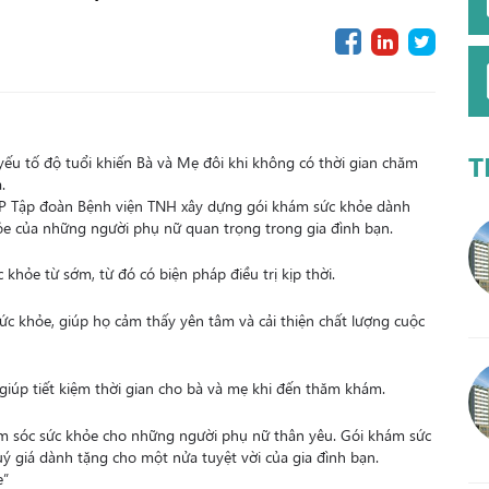
T
ếu tố độ tuổi khiến Bà và Mẹ đôi khi không có thời gian chăm
.
TCP Tập đoàn Bệnh viện TNH xây dựng gói khám sức khỏe dành
ỏe của những người phụ nữ quan trọng trong gia đình bạn.
 khỏe từ sớm, từ đó có biện pháp điều trị kịp thời.
c khỏe, giúp họ cảm thấy yên tâm và cải thiện chất lượng cuộc
 giúp tiết kiệm thời gian cho bà và mẹ khi đến thăm khám.
m sóc sức khỏe cho những người phụ nữ thân yêu. Gói khám sức
ý giá dành tặng cho một nửa tuyệt vời của gia đình bạn.
e”