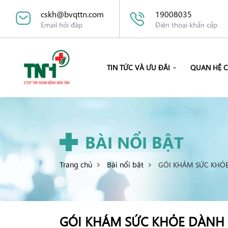
cskh@bvqttn.com
19008035
Email hỏi đáp
Điện thoại khẩn cấp
TIN TỨC VÀ ƯU ĐÃI
QUAN HỆ 
BÀI NỔI BẬT
Trang chủ
Bài nổi bật
GÓI KHÁM SỨC KHỎ
GÓI KHÁM SỨC KHỎE DÀNH 