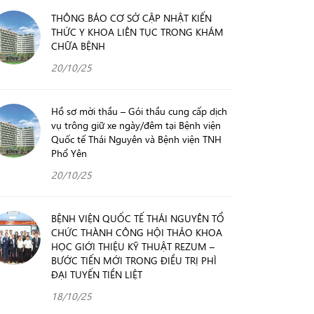
THÔNG BÁO CƠ SỞ CẬP NHẬT KIẾN
THỨC Y KHOA LIÊN TỤC TRONG KHÁM
CHỮA BỆNH
20/10/25
Hồ sơ mời thầu – Gói thầu cung cấp dịch
vụ trông giữ xe ngày/đêm tại Bệnh viện
Quốc tế Thái Nguyên và Bệnh viện TNH
Phổ Yên
20/10/25
BỆNH VIỆN QUỐC TẾ THÁI NGUYÊN TỔ
CHỨC THÀNH CÔNG HỘI THẢO KHOA
HỌC GIỚI THIỆU KỸ THUẬT REZUM –
BƯỚC TIẾN MỚI TRONG ĐIỀU TRỊ PHÌ
ĐẠI TUYẾN TIỀN LIỆT
18/10/25