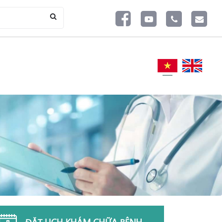
ĐẶT LỊCH KHÁM CHỮA BỆNH