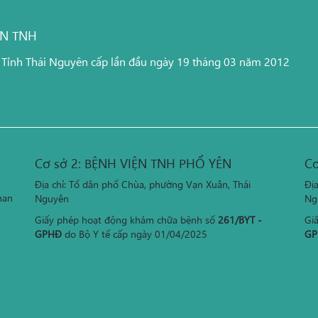
ỆN TNH
 Tỉnh Thái Nguyên cấp lần đầu ngày 19 tháng 03 năm 2012
Cơ sở 2: BỆNH VIỆN TNH PHỔ YÊN
Cơ
Địa chỉ: Tổ dân phố Chùa, phường Vạn Xuân, Thái
Đị
han
Nguyên
Ng
Giấy phép hoạt động khám chữa bệnh số
261/BYT -
Gi
GPHĐ
do Bộ Y tế cấp ngày 01/04/2025
GP