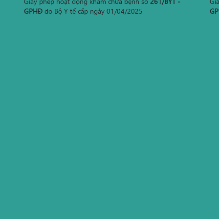
Giấy phép hoạt động khám chữa bệnh số
261/BYT -
Gi
GPHĐ
do Bộ Y tế cấp ngày 01/04/2025
GP