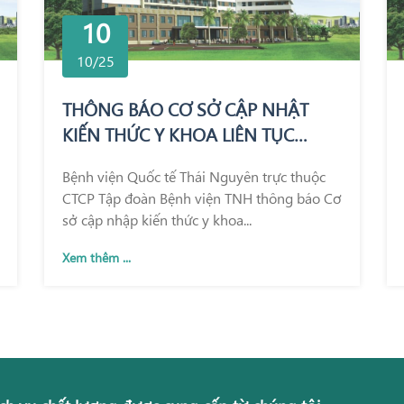
10
10/25
THÔNG BÁO CƠ SỞ CẬP NHẬT
KIẾN THỨC Y KHOA LIÊN TỤC
TRONG KHÁM CHỮA BỆNH
Bệnh viện Quốc tế Thái Nguyên trực thuộc
CTCP Tập đoàn Bệnh viện TNH thông báo Cơ
sở cập nhập kiến thức y khoa...
Xem thêm ...