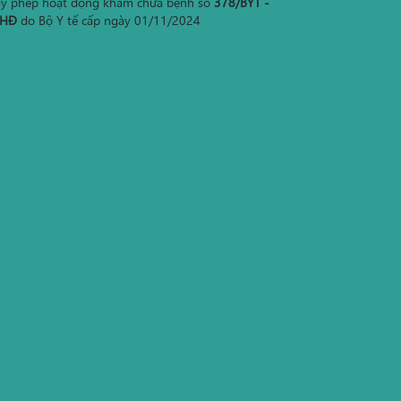
ấy phép hoạt động khám chữa bệnh số
378/BYT -
HĐ
do Bộ Y tế cấp ngày 01/11/2024