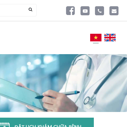
ĐẶT LỊCH KHÁM CHỮA BỆNH