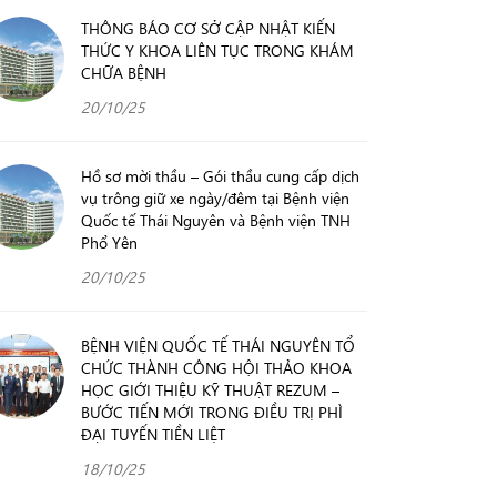
THÔNG BÁO CƠ SỞ CẬP NHẬT KIẾN
THỨC Y KHOA LIÊN TỤC TRONG KHÁM
CHỮA BỆNH
20/10/25
Hồ sơ mời thầu – Gói thầu cung cấp dịch
vụ trông giữ xe ngày/đêm tại Bệnh viện
Quốc tế Thái Nguyên và Bệnh viện TNH
Phổ Yên
20/10/25
BỆNH VIỆN QUỐC TẾ THÁI NGUYÊN TỔ
CHỨC THÀNH CÔNG HỘI THẢO KHOA
HỌC GIỚI THIỆU KỸ THUẬT REZUM –
BƯỚC TIẾN MỚI TRONG ĐIỀU TRỊ PHÌ
ĐẠI TUYẾN TIỀN LIỆT
18/10/25