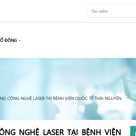
CỔ ĐÔNG
BẰNG CÔNG NGHỆ LASER TẠI BỆNH VIỆN QUỐC TẾ THÁI NGUYÊN
CÔNG NGHỆ LASER TẠI BỆNH VIỆN