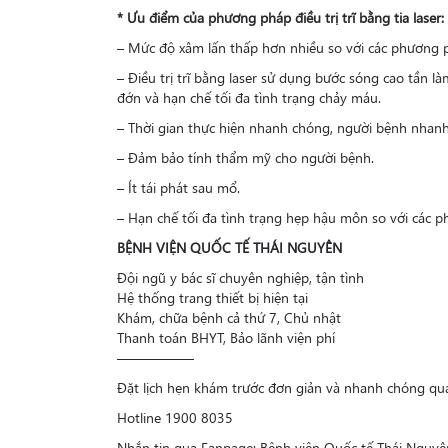
* Ưu điểm của phương pháp điều trị trĩ bằng tia laser:
– Mức độ xâm lấn thấp hơn nhiều so với các phương p
– Điều trị trĩ bằng laser sử dụng bước sóng cao tần l
đớn và hạn chế tối đa tình trạng chảy máu.
– Thời gian thực hiện nhanh chóng, người bệnh nhanh
– Đảm bảo tính thẩm mỹ cho người bệnh.
– Ít tái phát sau mổ.
– Hạn chế tối đa tình trạng hẹp hậu môn so với các 
BỆNH VIỆN QUỐC TẾ THÁI NGUYÊN
Đội ngũ y bác sĩ chuyên nghiệp, tận tình
Hệ thống trang thiết bị hiện tại
Khám, chữa bệnh cả thứ 7, Chủ nhật
Thanh toán BHYT, Bảo lãnh viện phí
—————–
Đặt lịch hẹn khám trước đơn giản và nhanh chóng qu
Hotline 1900 8035
Nhắn tin qua Fanpage: Bệnh viện Quốc tế Thái Nguyê