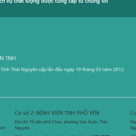
ch vụ chất lượng được cung cấp từ chúng tôi
ỆN TNH
 Tỉnh Thái Nguyên cấp lần đầu ngày 19 tháng 03 năm 2012
Cơ sở 2: BỆNH VIỆN TNH PHỔ YÊN
Cơ
Địa chỉ: Tổ dân phố Chùa, phường Vạn Xuân, Thái
Đị
han
Nguyên
Ng