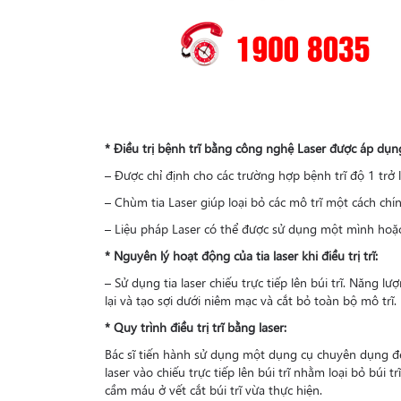
* Điều trị bệnh trĩ bằng công nghệ Laser được áp dụ
– Được chỉ định cho các trường hợp bệnh trĩ độ 1 trở l
– Chùm tia Laser giúp loại bỏ các mô trĩ một cách ch
– Liệu pháp Laser có thể được sử dụng một mình hoặc
* Nguyên lý hoạt động của tia laser khi điều trị trĩ:
– Sử dụng tia laser chiếu trực tiếp lên búi trĩ. Năng l
lại và tạo sợi dưới niêm mạc và cắt bỏ toàn bộ mô trĩ.
* Quy trình điều trị trĩ bằng laser:
Bác sĩ tiến hành sử dụng một dụng cụ chuyên dụng 
laser vào chiếu trực tiếp lên búi trĩ nhằm loại bỏ búi t
cầm máu ở vết cắt búi trĩ vừa thực hiện.