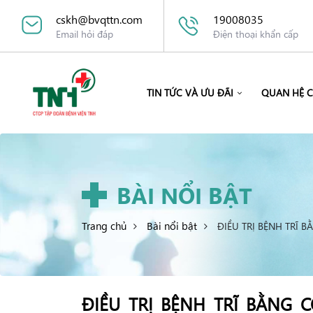
cskh@bvqttn.com
19008035
Email hỏi đáp
Điện thoại khẩn cấp
TIN TỨC VÀ ƯU ĐÃI
QUAN HỆ 
BÀI NỔI BẬT
Trang chủ
Bài nổi bật
ĐIỀU TRỊ BỆNH TRĨ 
ĐIỀU TRỊ BỆNH TRĨ BẰNG 