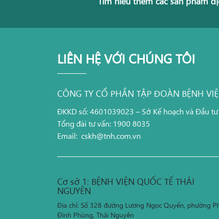
Tìm hiểu thêm các sản phẩm dị
LIÊN HỆ VỚI CHÚNG TÔI
CÔNG TY CỔ PHẦN TẬP ĐOÀN BỆNH VI
ĐKKD số: 4601039023 – Sở Kế hoạch và Đầu tư
Tổng đài tư vấn: 1900 8035
Email:
cskh@tnh.com.vn
Cơ sở 1: BỆNH VIỆN QUỐC TẾ THÁI
NGUYÊN
Địa chỉ: Số 328 đường Lương Ngọc Quyến, phường P
Đình Phùng, Thái Nguyên