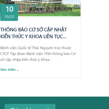
10
10/25
THÔNG BÁO CƠ SỞ CẬP NHẬT
KIẾN THỨC Y KHOA LIÊN TỤC
TRONG KHÁM CHỮA BỆNH
Bệnh viện Quốc tế Thái Nguyên trực thuộc
CTCP Tập đoàn Bệnh viện TNH thông báo Cơ
sở cập nhập kiến thức y khoa...
Xem thêm ...