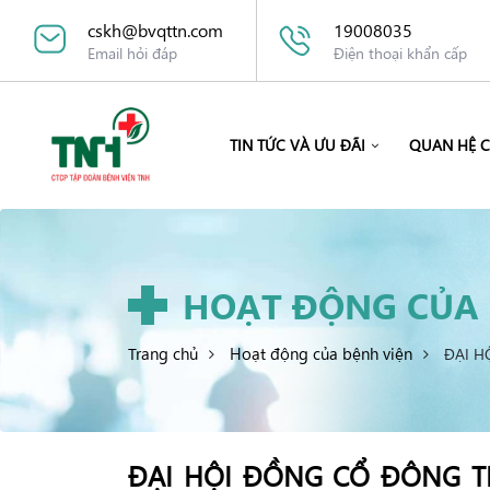
cskh@bvqttn.com
19008035
Email hỏi đáp
Điện thoại khẩn cấp
TIN TỨC VÀ ƯU ĐÃI
QUAN HỆ 
HOẠT ĐỘNG CỦA 
Trang chủ
Hoạt động của bệnh viện
ĐẠI H
ĐẠI HỘI ĐỒNG CỔ ĐÔNG T