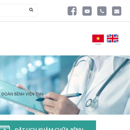
 ĐOÀN BỆNH VIỆN TNH
ĐẶT LỊCH KHÁM CHỮA BỆNH