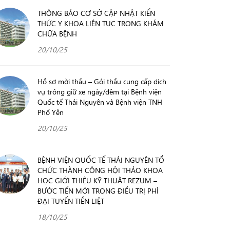
THÔNG BÁO CƠ SỞ CẬP NHẬT KIẾN
THỨC Y KHOA LIÊN TỤC TRONG KHÁM
CHỮA BỆNH
20/10/25
Hồ sơ mời thầu – Gói thầu cung cấp dịch
vụ trông giữ xe ngày/đêm tại Bệnh viện
Quốc tế Thái Nguyên và Bệnh viện TNH
Phổ Yên
20/10/25
BỆNH VIỆN QUỐC TẾ THÁI NGUYÊN TỔ
CHỨC THÀNH CÔNG HỘI THẢO KHOA
HỌC GIỚI THIỆU KỸ THUẬT REZUM –
BƯỚC TIẾN MỚI TRONG ĐIỀU TRỊ PHÌ
ĐẠI TUYẾN TIỀN LIỆT
18/10/25