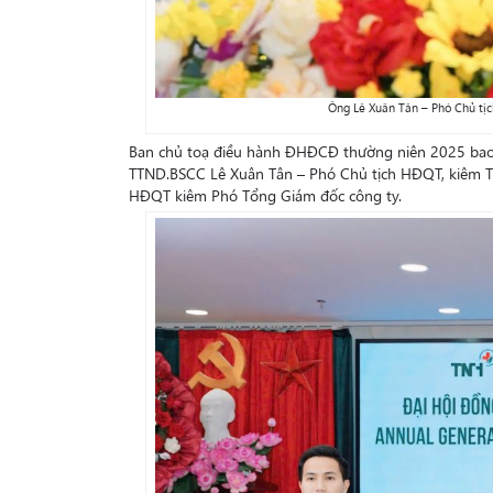
Ông Lê Xuân Tân – Phó Chủ tị
Ban chủ toạ điều hành ĐHĐCĐ thường niên 2025 bao 
TTND.BSCC Lê Xuân Tân – Phó Chủ tịch HĐQT, kiêm T
HĐQT kiêm Phó Tổng Giám đốc công ty.