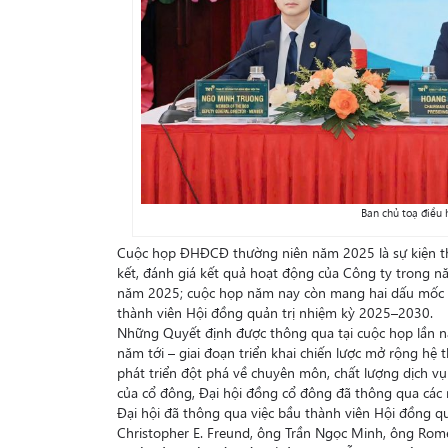
Ban chủ toạ điều
Cuộc họp ĐHĐCĐ thường niên năm 2025 là sự kiện th
kết, đánh giá kết quả hoạt động của Công ty trong n
năm 2025; cuộc họp năm nay còn mang hai dấu mốc ch
thành viên Hội đồng quản trị nhiệm kỳ 2025–2030.
Những Quyết định được thông qua tại cuộc họp lần n
năm tới – giai đoạn triển khai chiến lược mở rộng h
phát triển đột phá về chuyên môn, chất lượng dịch vụ 
của cổ đông, Đại hội đồng cổ đông đã thông qua các nộ
Đại hội đã thông qua việc bầu thành viên Hội đồng q
Christopher E. Freund, ông Trần Ngọc Minh, ông Ro