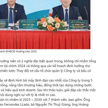
 hành ĐHĐCĐ thường niên 2025.
ường niên có ý nghĩa đặc biệt quan trọng, không chỉ nhằm tổng
ăm tài chính 2024 và thông qua các kế hoạch định hướng cho
iến lược: Thay đổi cơ cấu tổ chức quản lý Công ty và bầu cử
ày sẽ định hình bộ máy lãnh đạo cao nhất của Công ty trong 5
ệ thống, nâng tầm thương hiệu, đồng thời tạo dựng những bước
và hiệu quả kinh doanh. Sau khi thảo luận, giải đáp các thắc mắc
i dung nghị sự với tỷ lệ nhất trí cao.
uản trị nhiệm kì 2025 – 2030 với 7 thành viên, bao gồm: Ông
meo Fernandez LLedo, bà Nguyễn Thị Thuỳ Giang, ông Hoàng