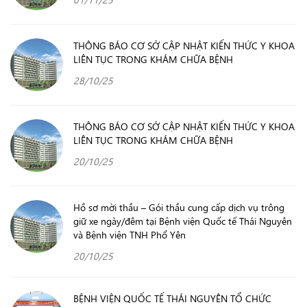
THÔNG BÁO CƠ SỞ CẬP NHẬT KIẾN THỨC Y KHOA
LIÊN TỤC TRONG KHÁM CHỮA BỆNH
28/10/25
THÔNG BÁO CƠ SỞ CẬP NHẬT KIẾN THỨC Y KHOA
LIÊN TỤC TRONG KHÁM CHỮA BỆNH
20/10/25
Hồ sơ mời thầu – Gói thầu cung cấp dịch vụ trông
giữ xe ngày/đêm tại Bệnh viện Quốc tế Thái Nguyên
và Bệnh viện TNH Phổ Yên
20/10/25
BỆNH VIỆN QUỐC TẾ THÁI NGUYÊN TỔ CHỨC