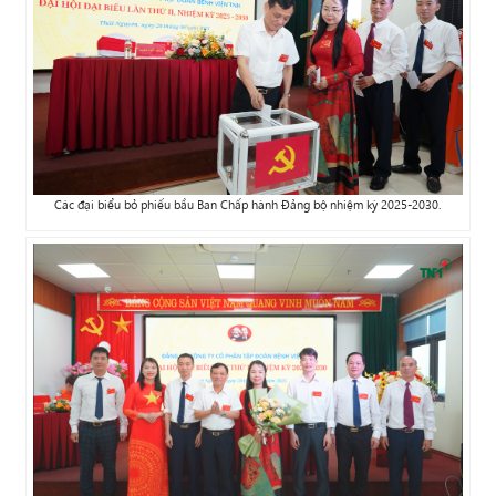
Các đại biểu bỏ phiếu bầu Ban Chấp hành Đảng bộ nhiệm kỳ 2025-2030.