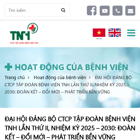
HOẠT ĐỘNG CỦA BỆNH VIỆN
Trang chủ
Hoạt động của bệnh viện
ĐẠI HỘI ĐẢNG BỘ
CTCP TẬP ĐOÀN BỆNH VIỆN TNH LẦN THỨ II, NHIỆM KỲ 2025 –
2030: ĐOÀN KẾT – ĐỔI MỚI – PHÁT TRIỂN BỀN VỮNG
ĐẠI HỘI ĐẢNG BỘ CTCP TẬP ĐOÀN BỆNH VIỆN
TNH LẦN THỨ II, NHIỆM KỲ 2025 – 2030: ĐOÀN
KẾT – ĐỔI MỚI – PHÁT TRIỂN BỀN VỮNG