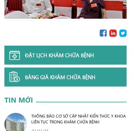
ĐẶT LỊCH KHÁM CHỮA BỆNH
BẢNG GIÁ KHÁM CHỮA BỆNH
TIN MỚI
THÔNG BÁO CƠ SỞ CẬP NHẬT KIẾN THỨC Y KHOA
LIÊN TỤC TRONG KHÁM CHỮA BỆNH
01/11/25