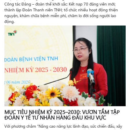
Công tác Đảng – đoàn thể khởi sắc: Kết nạp 70 đảng viên mới;
thành lập Đoàn Thanh niên TNH; tổ chức nhiều hoạt động thiện
nguyện, khám chữa bệnh miễn phí, chăm lo đời sống người lao
động.
MỤC TIÊU NHIỆM KỲ 2025–2030: VƯƠN TẦM TẬP
ĐOÀN Y TẾ TƯ NHÂN HÀNG ĐẦU KHU VỰC
Với phương châm “Nâng cao năng lực lãnh đạo, sức chiến đấu, xây