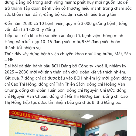
dựng Đảng bộ trong sạch vững mạnh; phát huy mọi nguồn lực để
trở thành Tập đoàn Bệnh viện có thương hiệu mạnh trong chăm sóc
sức khỏe nhân dân”, Đảng bộ xác định các chỉ tiêu trọng tâm:
Đến năm 2030 có 10 bệnh viện, quy mô 3.000 giường bệnh, tổng
vốn đầu tư 13.000 tỷ đồng
Tiếp tục triển khai hồ sơ bệnh án điện tử, bệnh viện thông minh
Hàng năm kết nạp 10–15 đảng viên mới, 95% đảng viên hoàn
thành tốt nhiệm vụ
Thúc đẩy xây dựng bệnh viện chuyên khoa như Ung bướu, Mắt, Sản
– Nhi…
Đại hội đã tiến hành bầu BCH Đảng bộ Công ty khoá II, nhiệm kỳ
2025 – 2030 mới với tinh thần dân chủ, đoàn kết và trách nhiệm.
Kết quả, 7 đồng chí đã được bầu vào BCH nhiệm kỳ mới, gồm: đồng
chí Cao Thị Hồng, đồng chí​​​​​​ Trần Thiện Sách, đồng chí Hoàng Văn
Chung, đồng chí Đoàn Tuấn Sơn, đồng chí Nguyễn Chí Đức, đồng
chí Nguyễn Văn Chuân, đồng chí Hà Thị Hương Lan.
Đồng chí Cao
Thị Hồng tiếp tục được tín nhiệm bầu giữ chức Bí thư Đảng bộ.