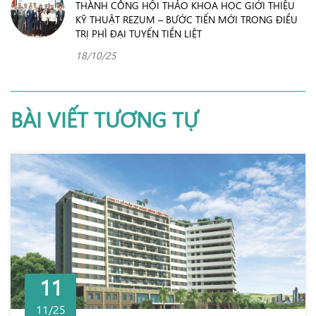
THÀNH CÔNG HỘI THẢO KHOA HỌC GIỚI THIỆU
KỸ THUẬT REZUM – BƯỚC TIẾN MỚI TRONG ĐIỀU
TRỊ PHÌ ĐẠI TUYẾN TIỀN LIỆT
18/10/25
BÀI VIẾT TƯƠNG TỰ
11
11/25