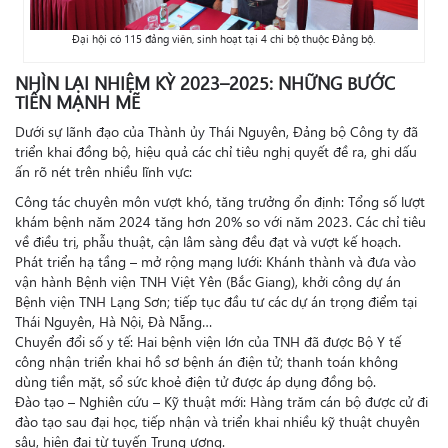
Đại hội có 115 đảng viên, sinh hoạt tại 4 chi bộ thuộc Đảng bộ.
NHÌN LẠI NHIỆM KỲ 2023–2025: NHỮNG BƯỚC
TIẾN MẠNH MẼ
Dưới sự lãnh đạo của Thành ủy Thái Nguyên, Đảng bộ Công ty đã
triển khai đồng bộ, hiệu quả các chỉ tiêu nghị quyết đề ra, ghi dấu
ấn rõ nét trên nhiều lĩnh vực:
Công tác chuyên môn vượt khó, tăng trưởng ổn định: Tổng số lượt
khám bệnh năm 2024 tăng hơn 20% so với năm 2023. Các chỉ tiêu
về điều trị, phẫu thuật, cận lâm sàng đều đạt và vượt kế hoạch.
Phát triển hạ tầng – mở rộng mạng lưới: Khánh thành và đưa vào
vận hành Bệnh viện TNH Việt Yên (Bắc Giang), khởi công dự án
Bệnh viện TNH Lạng Sơn; tiếp tục đầu tư các dự án trọng điểm tại
Thái Nguyên, Hà Nội, Đà Nẵng…
Chuyển đổi số y tế: Hai bệnh viện lớn của TNH đã được Bộ Y tế
công nhận triển khai hồ sơ bệnh án điện tử; thanh toán không
dùng tiền mặt, sổ sức khoẻ điện tử được áp dụng đồng bộ.
Đào tạo – Nghiên cứu – Kỹ thuật mới: Hàng trăm cán bộ được cử đi
đào tạo sau đại học, tiếp nhận và triển khai nhiều kỹ thuật chuyên
sâu, hiện đại từ tuyến Trung ương.