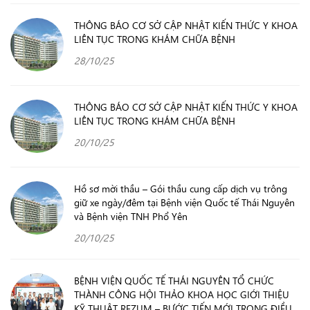
THÔNG BÁO CƠ SỞ CẬP NHẬT KIẾN THỨC Y KHOA
LIÊN TỤC TRONG KHÁM CHỮA BỆNH
28/10/25
THÔNG BÁO CƠ SỞ CẬP NHẬT KIẾN THỨC Y KHOA
LIÊN TỤC TRONG KHÁM CHỮA BỆNH
20/10/25
Hồ sơ mời thầu – Gói thầu cung cấp dịch vụ trông
giữ xe ngày/đêm tại Bệnh viện Quốc tế Thái Nguyên
và Bệnh viện TNH Phổ Yên
20/10/25
BỆNH VIỆN QUỐC TẾ THÁI NGUYÊN TỔ CHỨC
THÀNH CÔNG HỘI THẢO KHOA HỌC GIỚI THIỆU
KỸ THUẬT REZUM – BƯỚC TIẾN MỚI TRONG ĐIỀU