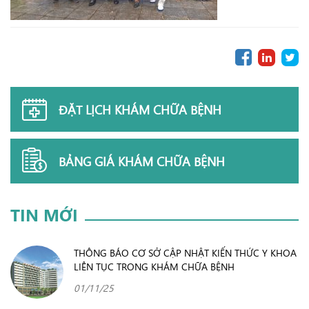
ĐẶT LỊCH KHÁM CHỮA BỆNH
BẢNG GIÁ KHÁM CHỮA BỆNH
TIN MỚI
THÔNG BÁO CƠ SỞ CẬP NHẬT KIẾN THỨC Y KHOA
LIÊN TỤC TRONG KHÁM CHỮA BỆNH
01/11/25