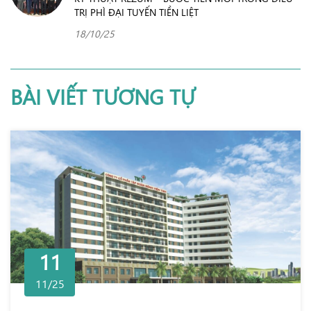
TRỊ PHÌ ĐẠI TUYẾN TIỀN LIỆT
18/10/25
BÀI VIẾT TƯƠNG TỰ
11
11/25