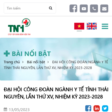
BÀI NỔI BẬT
Trang chủ
Bài nổi bật
ĐẠI HỘI CÔNG ĐOÀN NGÀNH Y TẾ
TỈNH THÁI NGUYÊN, LẦN THỨ XV, NHIỆM KỲ 2023-2028
ĐẠI HỘI CÔNG ĐOÀN NGÀNH Y TẾ TỈNH THÁI
NGUYÊN, LẦN THỨ XV, NHIỆM KỲ 2023-2028
13/05/2023