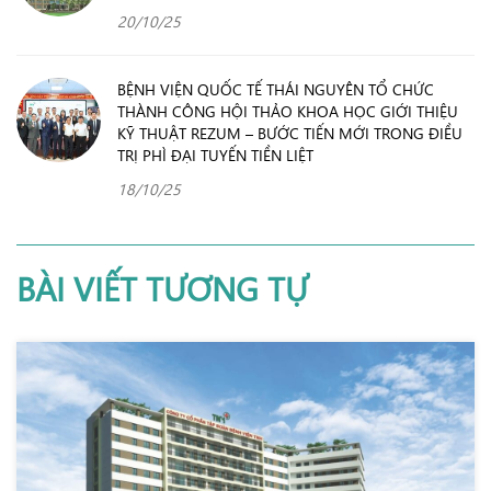
20/10/25
BỆNH VIỆN QUỐC TẾ THÁI NGUYÊN TỔ CHỨC
THÀNH CÔNG HỘI THẢO KHOA HỌC GIỚI THIỆU
KỸ THUẬT REZUM – BƯỚC TIẾN MỚI TRONG ĐIỀU
TRỊ PHÌ ĐẠI TUYẾN TIỀN LIỆT
18/10/25
BÀI VIẾT TƯƠNG TỰ