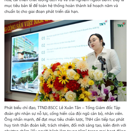
mục tiêu bản lề để toàn hệ thống hoàn thành kế hoạch năm và
chuẩn bị cho giai đoạn phát triển dài hạn.
Phát biểu chỉ đạo, TTND.BSCC Lê Xuân Tân – Tổng Giám đốc Tập
đoàn ghi nhận sự nỗ lực, cống hiến của đội ngũ cán bộ, nhân viên.
Ông nhấn mạnh, để đạt mục tiêu chiến lược, TNH cần tiếp tục phát
huy tinh thần đoàn kết, trách nhiệm, đổi mới sáng tạo, kiên định với
phương châm “lấy người bệnh làm trung tâm” trong mọi hoạt động.