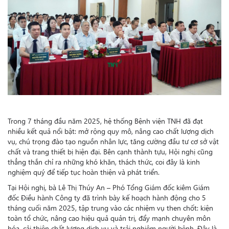
Trong 7 tháng đầu năm 2025, hệ thống Bệnh viện TNH đã đạt
nhiều kết quả nổi bật: mở rộng quy mô, nâng cao chất lượng dịch
vụ, chú trọng đào tạo nguồn nhân lực, tăng cường đầu tư cơ sở vật
chất và trang thiết bị hiện đại. Bên cạnh thành tựu, Hội nghị cũng
thẳng thắn chỉ ra những khó khăn, thách thức, coi đây là kinh
nghiệm quý để tiếp tục hoàn thiện và phát triển.
Tại Hội nghị, bà Lê Thị Thúy An – Phó Tổng Giám đốc kiêm Giám
đốc Điều hành Công ty đã trình bày kế hoạch hành động cho 5
tháng cuối năm 2025, tập trung vào các nhiệm vụ then chốt: kiện
toàn tổ chức, nâng cao hiệu quả quản trị, đẩy mạnh chuyên môn
hóa, cải thiện chất lượng dịch vụ và trải nghiệm người bệnh. Đây là