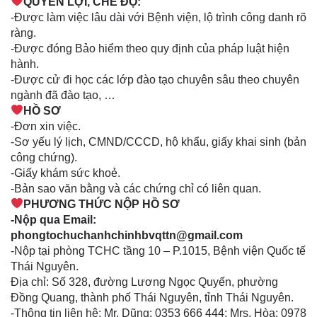
QUYỀN LỢI, CHẾ ĐỘ:
-Được làm việc lâu dài với Bệnh viện, lộ trình công danh rõ
ràng.
-Được đóng Bảo hiểm theo quy định của pháp luật hiện
hành.
-Được cử đi học các lớp đào tạo chuyên sâu theo chuyên
ngành đã đào tạo, …
HỒ SƠ
-Đơn xin việc.
-Sơ yếu lý lịch, CMND/CCCD, hộ khẩu, giấy khai sinh (bản
công chứng).
-Giấy khám sức khoẻ.
-Bản sao văn bằng và các chứng chỉ có liên quan.
PHƯƠNG THỨC NỘP HỒ SƠ
-Nộp qua Email:
phongtochuchanhchinhbvqttn@gmail.com
-Nộp tại phòng TCHC tầng 10 – P.1015, Bệnh viện Quốc tế
Thái Nguyên.
Địa chỉ: Số 328, đường Lương Ngọc Quyến, phường
Đồng Quang, thành phố Thái Nguyên, tỉnh Thái Nguyên.
-Thông tin liên hệ: Mr. Dũng: 0353 666 444; Mrs. Hòa: 0978