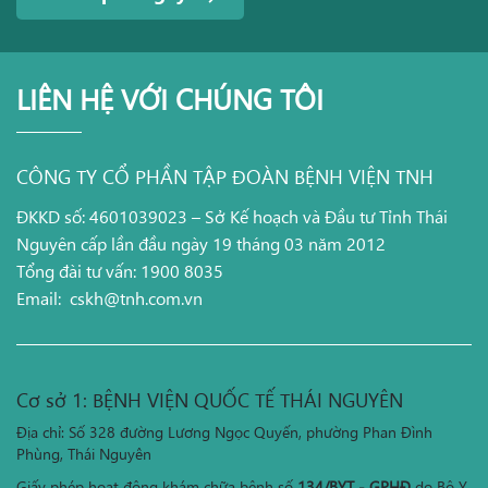
LIÊN HỆ VỚI CHÚNG TÔI
CÔNG TY CỔ PHẦN TẬP ĐOÀN BỆNH VIỆN TNH
ĐKKD số: 4601039023 – Sở Kế hoạch và Đầu tư Tỉnh Thái
Nguyên cấp lần đầu ngày 19 tháng 03 năm 2012
Tổng đài tư vấn: 1900 8035
Email:
cskh@tnh.com.vn
Cơ sở 1: BỆNH VIỆN QUỐC TẾ THÁI NGUYÊN
Địa chỉ: Số 328 đường Lương Ngọc Quyến, phường Phan Đình
Phùng, Thái Nguyên
Giấy phép hoạt động khám chữa bệnh số
134/BYT - GPHĐ
do Bộ Y