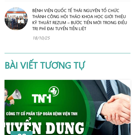
BỆNH VIỆN QUỐC TẾ THÁI NGUYÊN TỔ CHỨC
THÀNH CÔNG HỘI THẢO KHOA HỌC GIỚI THIỆU
KỸ THUẬT REZUM – BƯỚC TIẾN MỚI TRONG ĐIỀU
TRỊ PHÌ ĐẠI TUYẾN TIỀN LIỆT
18/10/25
BÀI VIẾT TƯƠNG TỰ