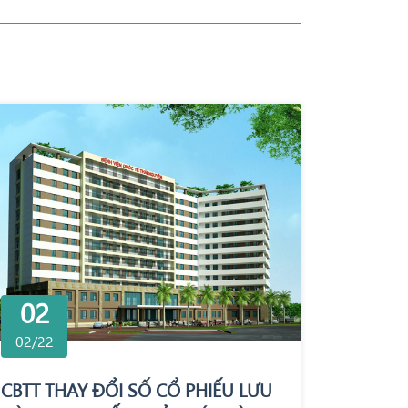
02
02/22
CBTT THAY ĐỔI SỐ CỔ PHIẾU LƯU