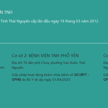
ỆN TNH
 Tỉnh Thái Nguyên cấp lần đầu ngày 19 tháng 03 năm 2012
Cơ sở 2: BỆNH VIỆN TNH PHỔ YÊN
Cơ
Địa chỉ: Tổ dân phố Chùa, phường Vạn Xuân, Thái
Đị
han
Nguyên
Ng
Giấy phép hoạt động khám chữa bệnh số
261/BYT -
Gi
GPHĐ
do Bộ Y tế cấp ngày 01/04/2025
GP