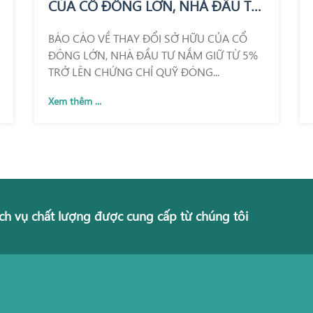
CỦA CỔ ĐÔNG LỚN, NHÀ ĐẦU TƯ
NẮM GIỮ TỪ 5% TRỞ LÊN CHỨNG
BÁO CÁO VỀ THAY ĐỔI SỞ HỮU CỦA CỔ
CHỈ QUỸ ĐÓNG
ĐÔNG LỚN, NHÀ ĐẦU TƯ NẮM GIỮ TỪ 5%
TRỞ LÊN CHỨNG CHỈ QUỸ ĐÓNG...
Xem thêm ...
ch vụ chất lượng được cung cấp từ chúng tôi