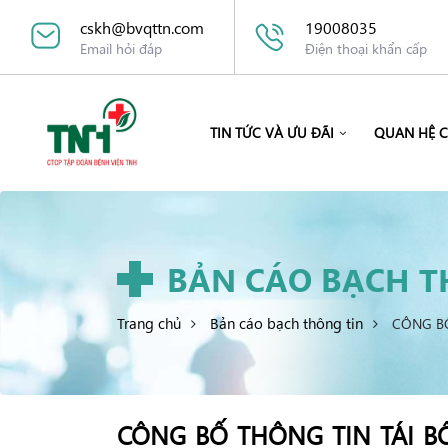
cskh@bvqttn.com
19008035
Email hỏi đáp
Điện thoại khẩn cấp
TIN TỨC VÀ ƯU ĐÃI
QUAN HỆ 
BẢN CÁO BẠCH T
Trang chủ
Bản cáo bạch thông tin
CÔNG BỐ
CÔNG BỐ THÔNG TIN TÁI B