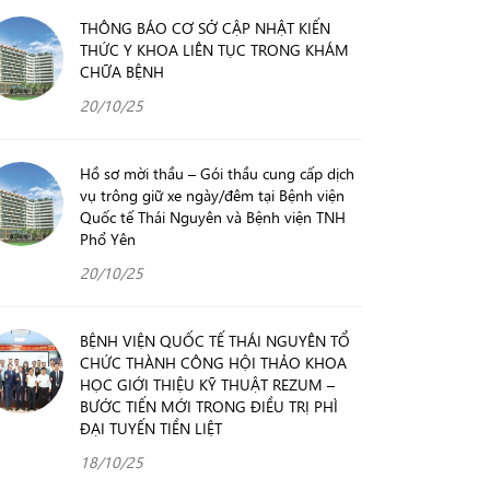
THÔNG BÁO CƠ SỞ CẬP NHẬT KIẾN
THỨC Y KHOA LIÊN TỤC TRONG KHÁM
CHỮA BỆNH
20/10/25
Hồ sơ mời thầu – Gói thầu cung cấp dịch
vụ trông giữ xe ngày/đêm tại Bệnh viện
Quốc tế Thái Nguyên và Bệnh viện TNH
Phổ Yên
20/10/25
BỆNH VIỆN QUỐC TẾ THÁI NGUYÊN TỔ
CHỨC THÀNH CÔNG HỘI THẢO KHOA
HỌC GIỚI THIỆU KỸ THUẬT REZUM –
BƯỚC TIẾN MỚI TRONG ĐIỀU TRỊ PHÌ
ĐẠI TUYẾN TIỀN LIỆT
18/10/25