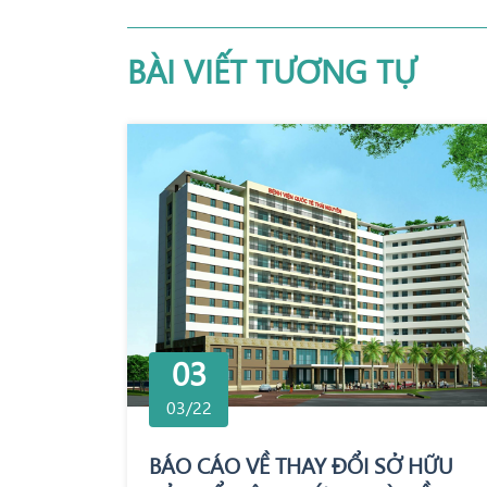
BÀI VIẾT TƯƠNG TỰ
03
03/22
BÁO CÁO VỀ THAY ĐỔI SỞ HỮU