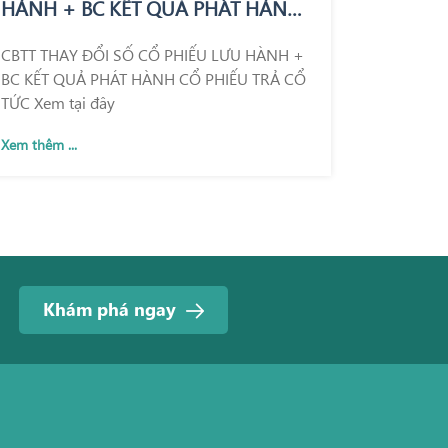
HÀNH + BC KẾT QUẢ PHÁT HÀNH
CỔ PHIẾU TRẢ CỔ TỨC
CBTT THAY ĐỔI SỐ CỔ PHIẾU LƯU HÀNH +
BC KẾT QUẢ PHÁT HÀNH CỔ PHIẾU TRẢ CỔ
TỨC Xem tại đây
Xem thêm ...
Khám phá ngay