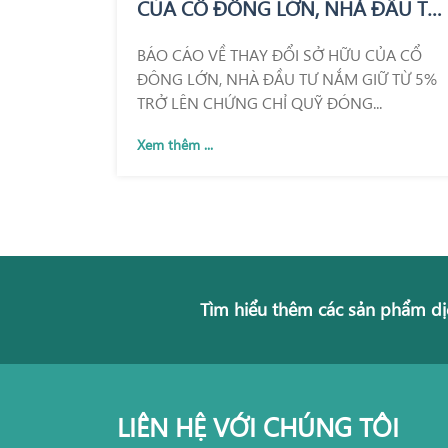
CỦA CỔ ĐÔNG LỚN, NHÀ ĐẦU TƯ
NẮM GIỮ TỪ 5% TRỞ LÊN CHỨNG
BÁO CÁO VỀ THAY ĐỔI SỞ HỮU CỦA CỔ
CHỈ QUỸ ĐÓNG
ĐÔNG LỚN, NHÀ ĐẦU TƯ NẮM GIỮ TỪ 5%
TRỞ LÊN CHỨNG CHỈ QUỸ ĐÓNG...
Xem thêm ...
Tìm hiểu thêm các sản phẩm dị
LIÊN HỆ VỚI CHÚNG TÔI