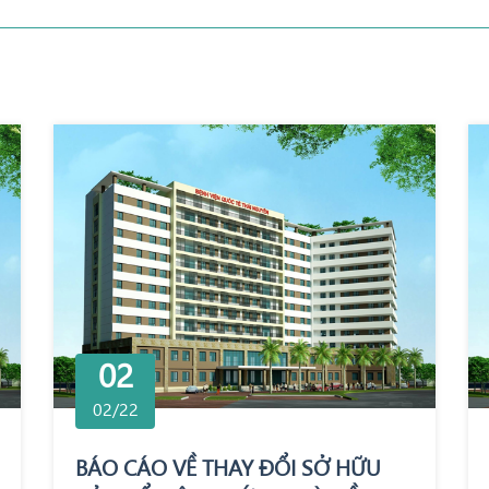
02
02/22
BÁO CÁO VỀ THAY ĐỔI SỞ HỮU