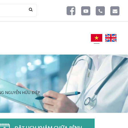
ÔNG NGUYỄN HỮU ĐIỆP
ĐẶT LỊCH KHÁM CHỮA BỆNH