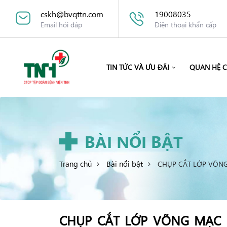
cskh@bvqttn.com
19008035
Email hỏi đáp
Điện thoại khẩn cấp
TIN TỨC VÀ ƯU ĐÃI
QUAN HỆ 
BÀI NỔI BẬT
Trang chủ
Bài nổi bật
CHỤP CẮT LỚP VÕNG
CHỤP CẮT LỚP VÕNG MẠC 