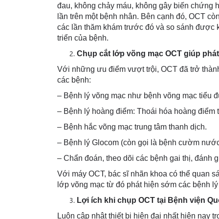
đau, không chảy máu, không gây biến chứng h
lần trên một bệnh nhân. Bên cạnh đó, OCT còn c
các lần thăm khám trước đó và so sánh được 
triển của bệnh.
Chụp cắt lớp võng mạc OCT giúp phát
Với những ưu điểm vượt trội, OCT đã trở thàn
các bệnh:
– Bệnh lý võng mạc như bệnh võng mạc tiểu 
– Bệnh lý hoàng điểm: Thoái hóa hoàng điểm 
– Bệnh hắc võng mạc trung tâm thanh dịch.
– Bệnh lý Glocom (còn gọi là bệnh cườm nước,
– Chẩn đoán, theo dõi các bệnh gai thị, đánh g
Với máy OCT, bác sĩ nhãn khoa có thể quan sát
lớp võng mạc từ đó phát hiện sớm các bệnh lý
Lợi ích khi chụp OCT tại Bệnh viện Q
Luôn cập nhật thiết bị hiện đại nhất hiện nay 