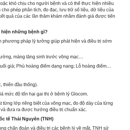
oặc khó chịu cho người bệnh và có thể thực hiện nhiều
ho phép phân tích, đo đạc, lưu trữ số liệu, dữ liệu của
kết quả của các lần thăm khám nhằm đánh giá được tiến
 hiện những bệnh gì?
h phương pháp lý tưởng giúp phát hiện và điều trị sớm
đường, màng tăng sinh trước võng mạc…
tuổi già; Phù hoàng điểm dạng nang; Lỗ hoàng điểm…
 thiên đầu thống).
iá mức độ tổn hại gai thị ở bệnh lý Glocom.
 từng lớp riêng biệt của võng mạc, đo độ dày của từng
 và đưa ra được hướng điều trị chuẩn xác.
uốc tế Thái Nguyên (TNH)
trong chẩn đoán và điều trị các bệnh lý về mắt, TNH sử