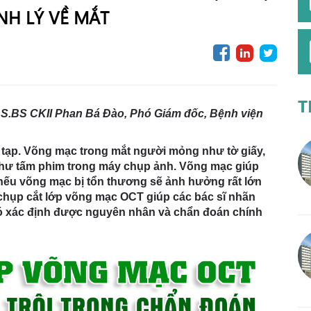
H LÝ VỀ MẮT
T
hS.BS CKII Phan Bá Đào, Phó Giám đốc, Bệnh viện
 tạp. Võng mạc trong mắt người mỏng như tờ giấy,
 như tấm phim trong máy chụp ảnh. Võng mạc giúp
ếu võng mạc bị tổn thương sẽ ảnh hưởng rất lớn
chụp cắt lớp võng mạc OCT giúp các bác sĩ nhãn
đó xác định được nguyên nhân và chẩn đoán chính