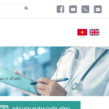
H LÝ VỀ MẮT
ĐẶT LỊCH KHÁM CHỮA BỆNH