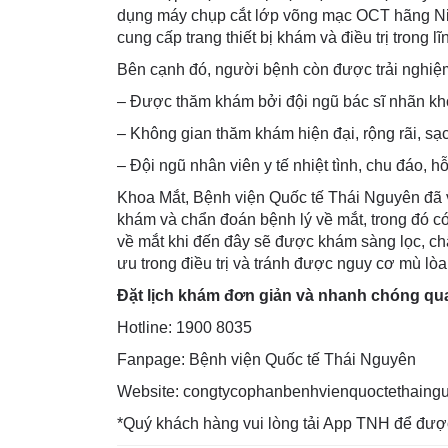
dụng máy chụp cắt lớp võng mạc OCT hãng Nid
cung cấp trang thiết bị khám và điều trị trong l
Bên cạnh đó, người bệnh còn được trải nghiệm 
– Được thăm khám bởi đội ngũ bác sĩ nhãn kh
– Không gian thăm khám hiện đại, rộng rãi, sạ
– Đội ngũ nhân viên y tế nhiệt tình, chu đáo, hỗ 
Khoa Mắt, Bệnh viện Quốc tế Thái Nguyên đã và
khám và chẩn đoán bệnh lý về mắt, trong đó 
về mắt khi đến đây sẽ được khám sàng lọc, ch
ưu trong điều trị và tránh được nguy cơ mù lòa
Đặt lịch khám đơn giản và nhanh chóng qu
Hotline: 1900 8035
Fanpage: Bệnh viện Quốc tế Thái Nguyên
Website: congtycophanbenhvienquoctethaing
*Quý khách hàng vui lòng tải App TNH để đượ