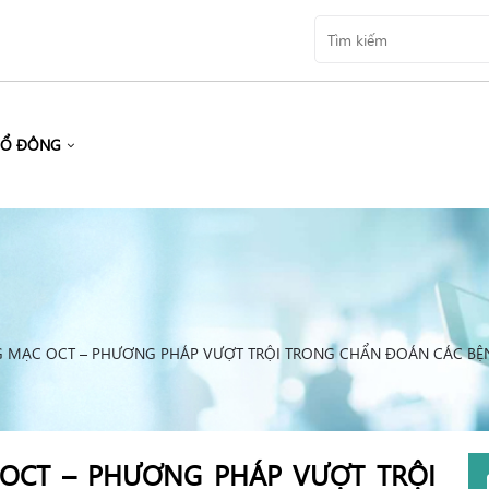
CỔ ĐÔNG
 MẠC OCT – PHƯƠNG PHÁP VƯỢT TRỘI TRONG CHẨN ĐOÁN CÁC BỆN
OCT – PHƯƠNG PHÁP VƯỢT TRỘI