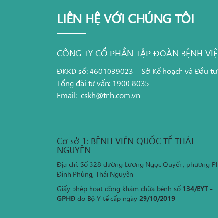
LIÊN HỆ VỚI CHÚNG TÔI
CÔNG TY CỔ PHẦN TẬP ĐOÀN BỆNH VI
ĐKKD số: 4601039023 – Sở Kế hoạch và Đầu tư
Tổng đài tư vấn: 1900 8035
Email:
cskh@tnh.com.vn
Cơ sở 1: BỆNH VIỆN QUỐC TẾ THÁI
NGUYÊN
Địa chỉ: Số 328 đường Lương Ngọc Quyến, phường P
Đình Phùng, Thái Nguyên
Giấy phép hoạt động khám chữa bệnh số
134/BYT -
GPHĐ
do Bộ Y tế cấp ngày
29/10/2019