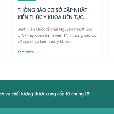
THÔNG BÁO CƠ SỞ CẬP NHẬT
KIẾN THỨC Y KHOA LIÊN TỤC
TRONG KHÁM CHỮA BỆNH
Bệnh viện Quốc tế Thái Nguyên trực thuộc
CTCP Tập đoàn Bệnh viện TNH thông báo Cơ
sở cập nhập kiến thức y khoa...
Xem thêm ...
ch vụ chất lượng được cung cấp từ chúng tôi