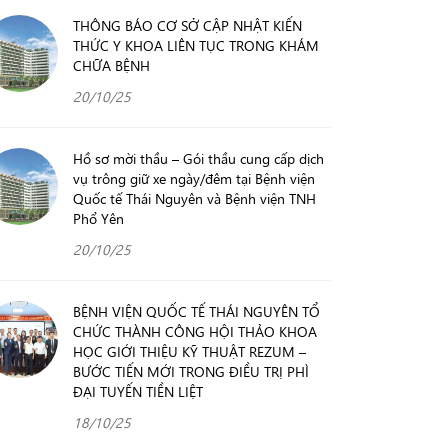
THÔNG BÁO CƠ SỞ CẬP NHẬT KIẾN
THỨC Y KHOA LIÊN TỤC TRONG KHÁM
CHỮA BỆNH
20/10/25
Hồ sơ mời thầu – Gói thầu cung cấp dịch
vụ trông giữ xe ngày/đêm tại Bệnh viện
Quốc tế Thái Nguyên và Bệnh viện TNH
Phổ Yên
20/10/25
BỆNH VIỆN QUỐC TẾ THÁI NGUYÊN TỔ
CHỨC THÀNH CÔNG HỘI THẢO KHOA
HỌC GIỚI THIỆU KỸ THUẬT REZUM –
BƯỚC TIẾN MỚI TRONG ĐIỀU TRỊ PHÌ
ĐẠI TUYẾN TIỀN LIỆT
18/10/25