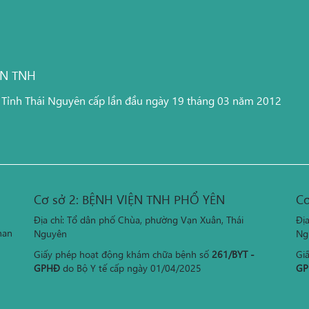
ỆN TNH
 Tỉnh Thái Nguyên cấp lần đầu ngày 19 tháng 03 năm 2012
Cơ sở 2: BỆNH VIỆN TNH PHỔ YÊN
Cơ
Địa chỉ: Tổ dân phố Chùa, phường Vạn Xuân, Thái
Đị
han
Nguyên
Ng
Giấy phép hoạt động khám chữa bệnh số
261/BYT -
Gi
GPHĐ
do Bộ Y tế cấp ngày 01/04/2025
GP