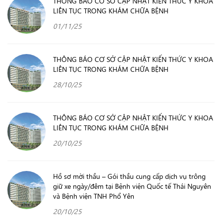
THÔNG BÁO CƠ SỞ CẬP NHẬT KIẾN THỨC Y KHOA
LIÊN TỤC TRONG KHÁM CHỮA BỆNH
01/11/25
THÔNG BÁO CƠ SỞ CẬP NHẬT KIẾN THỨC Y KHOA
LIÊN TỤC TRONG KHÁM CHỮA BỆNH
28/10/25
THÔNG BÁO CƠ SỞ CẬP NHẬT KIẾN THỨC Y KHOA
LIÊN TỤC TRONG KHÁM CHỮA BỆNH
20/10/25
Hồ sơ mời thầu – Gói thầu cung cấp dịch vụ trông
giữ xe ngày/đêm tại Bệnh viện Quốc tế Thái Nguyên
và Bệnh viện TNH Phổ Yên
20/10/25