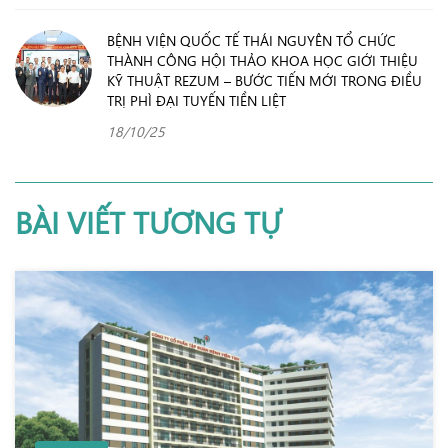
BỆNH VIỆN QUỐC TẾ THÁI NGUYÊN TỔ CHỨC
THÀNH CÔNG HỘI THẢO KHOA HỌC GIỚI THIỆU
KỸ THUẬT REZUM – BƯỚC TIẾN MỚI TRONG ĐIỀU
TRỊ PHÌ ĐẠI TUYẾN TIỀN LIỆT
18/10/25
BÀI VIẾT TƯƠNG TỰ