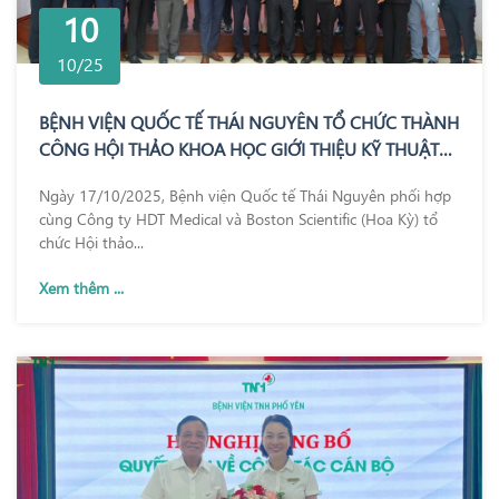
10
10/25
BỆNH VIỆN QUỐC TẾ THÁI NGUYÊN TỔ CHỨC THÀNH
CÔNG HỘI THẢO KHOA HỌC GIỚI THIỆU KỸ THUẬT
REZUM – BƯỚC TIẾN MỚI TRONG ĐIỀU TRỊ PHÌ ĐẠI
Ngày 17/10/2025, Bệnh viện Quốc tế Thái Nguyên phối hợp
TUYẾN TIỀN LIỆT
cùng Công ty HDT Medical và Boston Scientific (Hoa Kỳ) tổ
chức Hội thảo...
Xem thêm ...