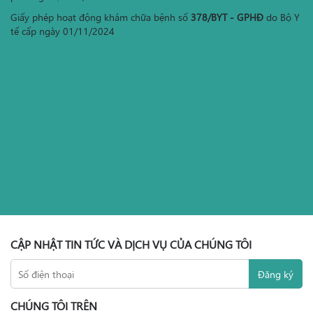
Giấy phép hoạt động khám chữa bệnh số
378/BYT - GPHĐ
do Bộ Y
tế cấp ngày 01/11/2024
CẬP NHẬT TIN TỨC VÀ DỊCH VỤ CỦA CHÚNG TÔI
CHÚNG TÔI TRÊN