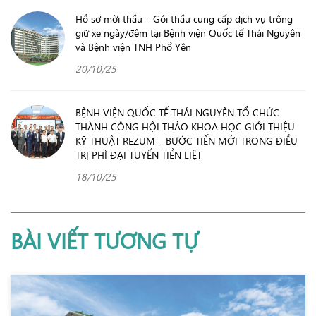
Hồ sơ mời thầu – Gói thầu cung cấp dịch vụ trông
giữ xe ngày/đêm tại Bệnh viện Quốc tế Thái Nguyên
và Bệnh viện TNH Phổ Yên
20/10/25
BỆNH VIỆN QUỐC TẾ THÁI NGUYÊN TỔ CHỨC
THÀNH CÔNG HỘI THẢO KHOA HỌC GIỚI THIỆU
KỸ THUẬT REZUM – BƯỚC TIẾN MỚI TRONG ĐIỀU
TRỊ PHÌ ĐẠI TUYẾN TIỀN LIỆT
18/10/25
BÀI VIẾT TƯƠNG TỰ