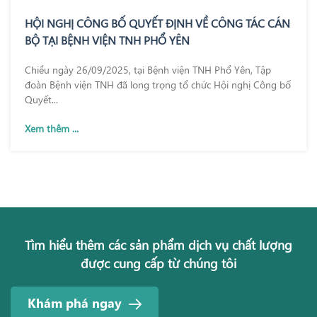
HỘI NGHỊ CÔNG BỐ QUYẾT ĐỊNH VỀ CÔNG TÁC CÁN
BỘ TẠI BỆNH VIỆN TNH PHỔ YÊN
Chiều ngày 26/09/2025, tại Bệnh viện TNH Phổ Yên, Tập
đoàn Bệnh viện TNH đã long trọng tổ chức Hội nghị Công bố
Quyết...
Xem thêm ...
Tìm hiểu thêm các sản phẩm dịch vụ chất lượng
được cung cấp từ chúng tôi
Khám phá ngay