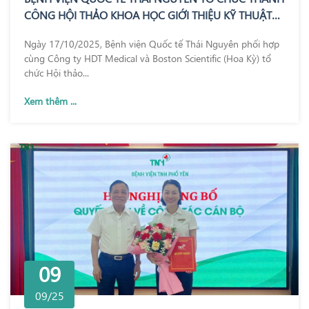
CÔNG HỘI THẢO KHOA HỌC GIỚI THIỆU KỸ THUẬT
REZUM – BƯỚC TIẾN MỚI TRONG ĐIỀU TRỊ PHÌ ĐẠI
Ngày 17/10/2025, Bệnh viện Quốc tế Thái Nguyên phối hợp
TUYẾN TIỀN LIỆT
cùng Công ty HDT Medical và Boston Scientific (Hoa Kỳ) tổ
chức Hội thảo...
Xem thêm ...
09
09/25