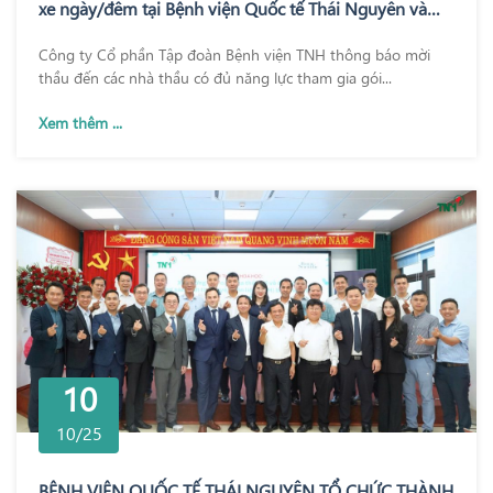
xe ngày/đêm tại Bệnh viện Quốc tế Thái Nguyên và
Bệnh viện TNH Phổ Yên
Công ty Cổ phần Tập đoàn Bệnh viện TNH thông báo mời
thầu đến các nhà thầu có đủ năng lực tham gia gói...
Xem thêm ...
10
10/25
BỆNH VIỆN QUỐC TẾ THÁI NGUYÊN TỔ CHỨC THÀNH