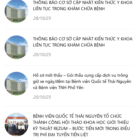
THÔNG BÁO CƠ SỞ CẬP NHẬT KIẾN THỨC Y KHOA
LIÊN TỤC TRONG KHÁM CHỮA BỆNH
28/10/25
THÔNG BÁO CƠ SỞ CẬP NHẬT KIẾN THỨC Y KHOA
LIÊN TỤC TRONG KHÁM CHỮA BỆNH
20/10/25
Hồ sơ mời thầu – Gói thầu cung cấp dịch vụ trông
giữ xe ngày/đêm tại Bệnh viện Quốc tế Thái Nguyên
và Bệnh viện TNH Phổ Yên
20/10/25
BỆNH VIỆN QUỐC TẾ THÁI NGUYÊN TỔ CHỨC
THÀNH CÔNG HỘI THẢO KHOA HỌC GIỚI THIỆU
KỸ THUẬT REZUM – BƯỚC TIẾN MỚI TRONG ĐIỀU
TRỊ PHÌ ĐẠI TUYẾN TIỀN LIỆT