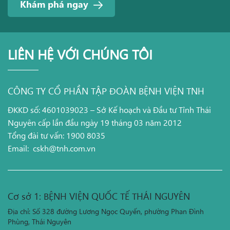
Khám phá ngay
LIÊN HỆ VỚI CHÚNG TÔI
CÔNG TY CỔ PHẦN TẬP ĐOÀN BỆNH VIỆN TNH
ĐKKD số: 4601039023 – Sở Kế hoạch và Đầu tư Tỉnh Thái
Nguyên cấp lần đầu ngày 19 tháng 03 năm 2012
Tổng đài tư vấn: 1900 8035
Email:
cskh@tnh.com.vn
Cơ sở 1: BỆNH VIỆN QUỐC TẾ THÁI NGUYÊN
Địa chỉ: Số 328 đường Lương Ngọc Quyến, phường Phan Đình
Phùng, Thái Nguyên