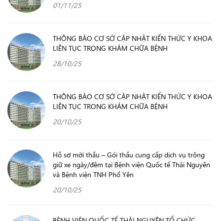
01/11/25
THÔNG BÁO CƠ SỞ CẬP NHẬT KIẾN THỨC Y KHOA
LIÊN TỤC TRONG KHÁM CHỮA BỆNH
28/10/25
THÔNG BÁO CƠ SỞ CẬP NHẬT KIẾN THỨC Y KHOA
LIÊN TỤC TRONG KHÁM CHỮA BỆNH
20/10/25
Hồ sơ mời thầu – Gói thầu cung cấp dịch vụ trông
giữ xe ngày/đêm tại Bệnh viện Quốc tế Thái Nguyên
và Bệnh viện TNH Phổ Yên
20/10/25
BỆNH VIỆN QUỐC TẾ THÁI NGUYÊN TỔ CHỨC