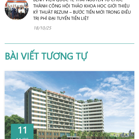
THÀNH CÔNG HỘI THẢO KHOA HỌC GIỚI THIỆU
KỸ THUẬT REZUM – BƯỚC TIẾN MỚI TRONG ĐIỀU
TRỊ PHÌ ĐẠI TUYẾN TIỀN LIỆT
18/10/25
BÀI VIẾT TƯƠNG TỰ
11