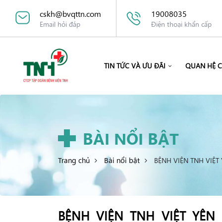
cskh@bvqttn.com
19008035
Email hỏi đáp
Điện thoại khẩn cấp
TIN TỨC VÀ ƯU ĐÃI
QUAN HỆ 
BÀI NỔI BẬT
Trang chủ
Bài nổi bật
BỆNH VIỆN TNH VIỆ
BỆNH VIỆN TNH VIỆT YÊ