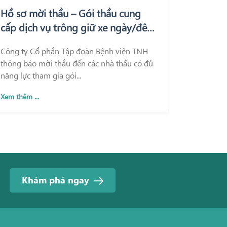
Hồ sơ mời thầu – Gói thầu cung
cấp dịch vụ trông giữ xe ngày/đêm
tại Bệnh viện Quốc tế Thái Nguyên
Công ty Cổ phần Tập đoàn Bệnh viện TNH
và Bệnh viện TNH Phổ Yên
thông báo mời thầu đến các nhà thầu có đủ
năng lực tham gia gói...
Xem thêm ...
Khám phá ngay