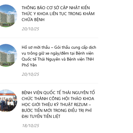
THÔNG BÁO CƠ SỞ CẬP NHẬT KIẾN
THỨC Y KHOA LIÊN TỤC TRONG KHÁM
CHỮA BỆNH
20/10/25
Hồ sơ mời thầu – Gói thầu cung cấp dịch
vụ trông giữ xe ngày/đêm tại Bệnh viện
Quốc tế Thái Nguyên và Bệnh viện TNH
Phổ Yên
20/10/25
BỆNH VIỆN QUỐC TẾ THÁI NGUYÊN TỔ
CHỨC THÀNH CÔNG HỘI THẢO KHOA
HỌC GIỚI THIỆU KỸ THUẬT REZUM –
BƯỚC TIẾN MỚI TRONG ĐIỀU TRỊ PHÌ
ĐẠI TUYẾN TIỀN LIỆT
18/10/25