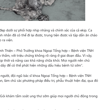
 đẹp dưới sự phối hợp nhịp nhàng và chính xác của cả ekip. Ca
h nhân đã có thể đi lại được, trung tiện được và tập dần ăn cháo
 ra viện.
hanh Thiện – Phó Trưởng khoa Ngoại Tổng hợp – Bệnh viện TNH
m thầm, với triệu chứng không rõ ràng ở giai đoạn đầu. Vì vậy,
 kịp thời và nâng cao khả năng chữa khỏi. Mọi người nên chủ
dạ dày để có thể phát hiện những dấu hiệu bệnh từ sớm”.
 người, đội ngũ bác sĩ khoa Ngoại Tổng hợp – Bệnh viện TNH
, làm chủ các phương pháp điều trị, phẫu thuật hiện đại, qua đó
ai Gói khám tầm soát ung thư sớm giúp mọi người chủ động trong