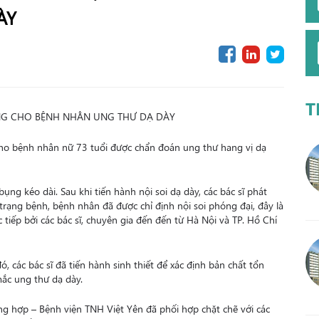
ÀY
T
ÔNG CHO BỆNH NHÂN UNG THƯ DẠ DÀY
ho bệnh nhân nữ 73 tuổi được chẩn đoán ung thư hang vị dạ
ng kéo dài. Sau khi tiến hành nội soi dạ dày, các bác sĩ phát
 trạng bệnh, bệnh nhân đã được chỉ định nội soi phóng đại, đây là
tiếp bởi các bác sĩ, chuyên gia đến đến từ Hà Nội và TP. Hồ Chí
, các bác sĩ đã tiến hành sinh thiết để xác định bản chất tổn
ắc ung thư dạ dày.
ổng hợp – Bệnh viện TNH Việt Yên đã phối hợp chặt chẽ với các