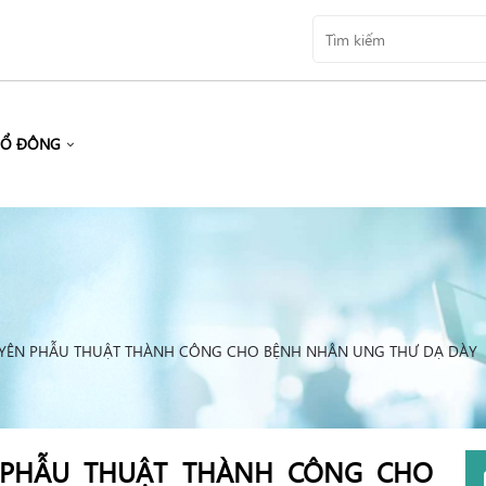
CỔ ĐÔNG
T YÊN PHẪU THUẬT THÀNH CÔNG CHO BỆNH NHÂN UNG THƯ DẠ DÀY
N PHẪU THUẬT THÀNH CÔNG CHO