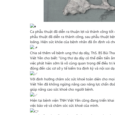
Ca phẫu thuật đã diễn ra thuận lợi và thành công tốt
phẫu thuật đã diễn ra thành công, sau phẫu thuật bện
loãng. Hiện sức khỏe của bệnh nhân đã ổn định và cho
Chia sẻ thêm về bệnh ung thư dạ dày, ThS. BS Bùi T
Việt Yên cho biết: “Ung thư dạ dày có thể diễn tiến â
việc phát hiện sớm là vô cùng quan trọng để điều trị
động đến các cơ sở y tế kiểm tra định kỳ và nội soi 
Với định hướng chăm sóc sức khoẻ toàn diện cho mọi
Việt Yên đã không ngừng nâng cao năng lực chẩn đoán
giúp nâng cao sức khoẻ cho người bệnh.
Hiện tại bệnh viện TNH Việt Yên cũng đang triển kh
việc bảo vệ và chăm sóc sức khoẻ của mình.