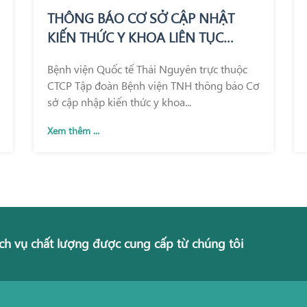
THÔNG BÁO CƠ SỞ CẬP NHẬT
KIẾN THỨC Y KHOA LIÊN TỤC
TRONG KHÁM CHỮA BỆNH
Bệnh viện Quốc tế Thái Nguyên trực thuộc
CTCP Tập đoàn Bệnh viện TNH thông báo Cơ
sở cập nhập kiến thức y khoa...
Xem thêm ...
ch vụ chất lượng được cung cấp từ chúng tôi