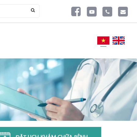
ĐẶT LỊCH KHÁM CHỮA BỆNH