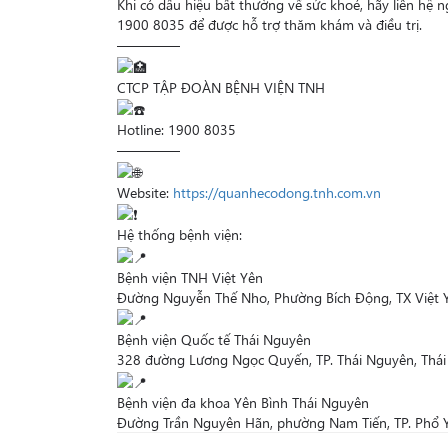
Khi có dấu hiệu bất thường về sức khoẻ, hãy liên hệ 
1900 8035 để được hỗ trợ thăm khám và điều trị.
————–
CTCP TẬP ĐOÀN BỆNH VIỆN TNH
Hotline: 1900 8035
————–
Website:
https://quanhecodong.tnh.com.vn
Hệ thống bệnh viện:
Bệnh viện TNH Việt Yên
Đường Nguyễn Thế Nho, Phường Bích Động, TX Việt Y
Bệnh viện Quốc tế Thái Nguyên
328 đường Lương Ngọc Quyến, TP. Thái Nguyên, Thá
Bệnh viện đa khoa Yên Bình Thái Nguyên
Đường Trần Nguyên Hãn, phường Nam Tiến, TP. Phổ 