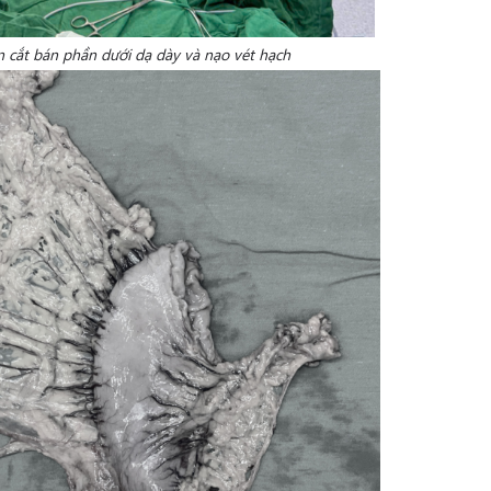
n cắt bán phần dưới dạ dày và nạo vét hạch