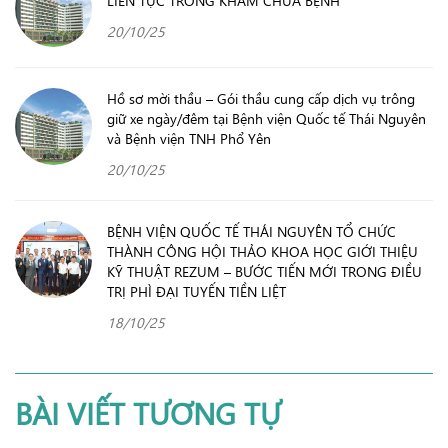
LIÊN TỤC TRONG KHÁM CHỮA BỆNH
20/10/25
Hồ sơ mời thầu – Gói thầu cung cấp dịch vụ trông
giữ xe ngày/đêm tại Bệnh viện Quốc tế Thái Nguyên
và Bệnh viện TNH Phổ Yên
20/10/25
BỆNH VIỆN QUỐC TẾ THÁI NGUYÊN TỔ CHỨC
THÀNH CÔNG HỘI THẢO KHOA HỌC GIỚI THIỆU
KỸ THUẬT REZUM – BƯỚC TIẾN MỚI TRONG ĐIỀU
TRỊ PHÌ ĐẠI TUYẾN TIỀN LIỆT
18/10/25
BÀI VIẾT TƯƠNG TỰ