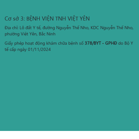
Cơ sở 3: BỆNH VIỆN TNH VIỆT YÊN
Địa chỉ: Lô đất Y tế, đường Nguyễn Thế Nho, KDC Nguyễn Thế Nho,
phường Việt Yên, Bắc Ninh
Giấy phép hoạt động khám chữa bệnh số
378/BYT - GPHĐ
do Bộ Y
tế cấp ngày 01/11/2024