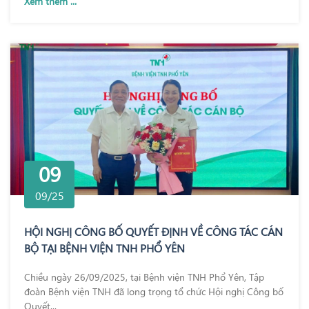
Xem thêm ...
09
09/25
HỘI NGHỊ CÔNG BỐ QUYẾT ĐỊNH VỀ CÔNG TÁC CÁN
BỘ TẠI BỆNH VIỆN TNH PHỔ YÊN
Chiều ngày 26/09/2025, tại Bệnh viện TNH Phổ Yên, Tập
đoàn Bệnh viện TNH đã long trọng tổ chức Hội nghị Công bố
Quyết...