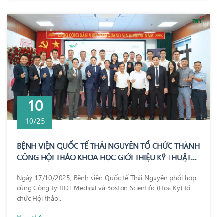
10
10/25
BỆNH VIỆN QUỐC TẾ THÁI NGUYÊN TỔ CHỨC THÀNH
CÔNG HỘI THẢO KHOA HỌC GIỚI THIỆU KỸ THUẬT
REZUM – BƯỚC TIẾN MỚI TRONG ĐIỀU TRỊ PHÌ ĐẠI
Ngày 17/10/2025, Bệnh viện Quốc tế Thái Nguyên phối hợp
TUYẾN TIỀN LIỆT
cùng Công ty HDT Medical và Boston Scientific (Hoa Kỳ) tổ
chức Hội thảo...