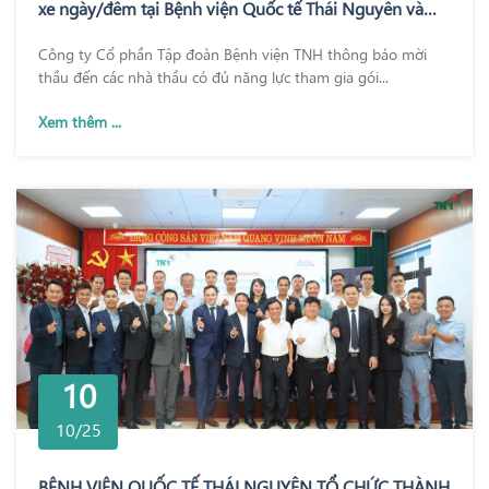
xe ngày/đêm tại Bệnh viện Quốc tế Thái Nguyên và
Bệnh viện TNH Phổ Yên
Công ty Cổ phần Tập đoàn Bệnh viện TNH thông báo mời
thầu đến các nhà thầu có đủ năng lực tham gia gói...
Xem thêm ...
10
10/25
BỆNH VIỆN QUỐC TẾ THÁI NGUYÊN TỔ CHỨC THÀNH