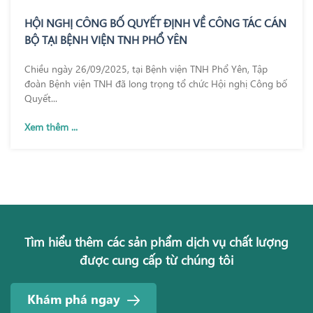
HỘI NGHỊ CÔNG BỐ QUYẾT ĐỊNH VỀ CÔNG TÁC CÁN
BỘ TẠI BỆNH VIỆN TNH PHỔ YÊN
Chiều ngày 26/09/2025, tại Bệnh viện TNH Phổ Yên, Tập
đoàn Bệnh viện TNH đã long trọng tổ chức Hội nghị Công bố
Quyết...
Xem thêm ...
Tìm hiểu thêm các sản phẩm dịch vụ chất lượng
được cung cấp từ chúng tôi
Khám phá ngay