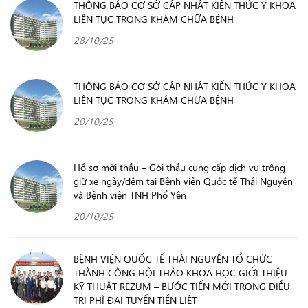
THÔNG BÁO CƠ SỞ CẬP NHẬT KIẾN THỨC Y KHOA
LIÊN TỤC TRONG KHÁM CHỮA BỆNH
28/10/25
THÔNG BÁO CƠ SỞ CẬP NHẬT KIẾN THỨC Y KHOA
LIÊN TỤC TRONG KHÁM CHỮA BỆNH
20/10/25
Hồ sơ mời thầu – Gói thầu cung cấp dịch vụ trông
giữ xe ngày/đêm tại Bệnh viện Quốc tế Thái Nguyên
và Bệnh viện TNH Phổ Yên
20/10/25
BỆNH VIỆN QUỐC TẾ THÁI NGUYÊN TỔ CHỨC
THÀNH CÔNG HỘI THẢO KHOA HỌC GIỚI THIỆU
KỸ THUẬT REZUM – BƯỚC TIẾN MỚI TRONG ĐIỀU
TRỊ PHÌ ĐẠI TUYẾN TIỀN LIỆT