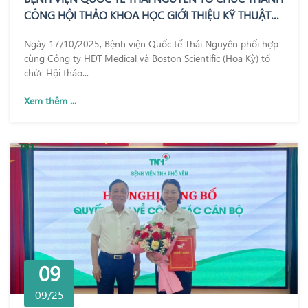
CÔNG HỘI THẢO KHOA HỌC GIỚI THIỆU KỸ THUẬT
REZUM – BƯỚC TIẾN MỚI TRONG ĐIỀU TRỊ PHÌ ĐẠI
Ngày 17/10/2025, Bệnh viện Quốc tế Thái Nguyên phối hợp
TUYẾN TIỀN LIỆT
cùng Công ty HDT Medical và Boston Scientific (Hoa Kỳ) tổ
chức Hội thảo...
Xem thêm ...
09
09/25