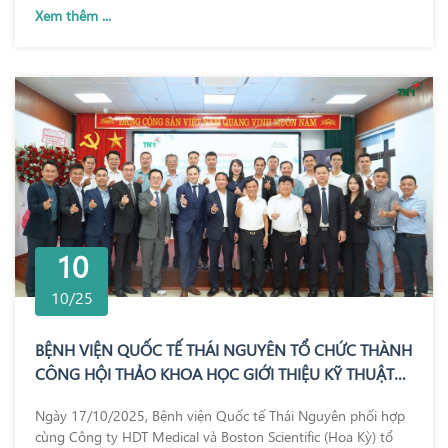
Xem thêm ...
10
10/25
BỆNH VIỆN QUỐC TẾ THÁI NGUYÊN TỔ CHỨC THÀNH
CÔNG HỘI THẢO KHOA HỌC GIỚI THIỆU KỸ THUẬT
REZUM – BƯỚC TIẾN MỚI TRONG ĐIỀU TRỊ PHÌ ĐẠI
Ngày 17/10/2025, Bệnh viện Quốc tế Thái Nguyên phối hợp
TUYẾN TIỀN LIỆT
cùng Công ty HDT Medical và Boston Scientific (Hoa Kỳ) tổ