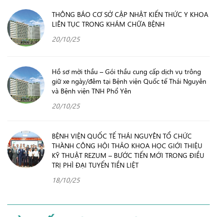
THÔNG BÁO CƠ SỞ CẬP NHẬT KIẾN THỨC Y KHOA
LIÊN TỤC TRONG KHÁM CHỮA BỆNH
20/10/25
Hồ sơ mời thầu – Gói thầu cung cấp dịch vụ trông
giữ xe ngày/đêm tại Bệnh viện Quốc tế Thái Nguyên
và Bệnh viện TNH Phổ Yên
20/10/25
BỆNH VIỆN QUỐC TẾ THÁI NGUYÊN TỔ CHỨC
THÀNH CÔNG HỘI THẢO KHOA HỌC GIỚI THIỆU
KỸ THUẬT REZUM – BƯỚC TIẾN MỚI TRONG ĐIỀU
TRỊ PHÌ ĐẠI TUYẾN TIỀN LIỆT
18/10/25