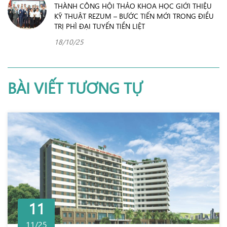
THÀNH CÔNG HỘI THẢO KHOA HỌC GIỚI THIỆU
KỸ THUẬT REZUM – BƯỚC TIẾN MỚI TRONG ĐIỀU
TRỊ PHÌ ĐẠI TUYẾN TIỀN LIỆT
18/10/25
BÀI VIẾT TƯƠNG TỰ
11
11/25