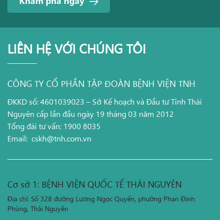
Khám phá ngay
LIÊN HỆ VỚI CHÚNG TÔI
CÔNG TY CỔ PHẦN TẬP ĐOÀN BỆNH VIỆN TNH
ĐKKD số: 4601039023 – Sở Kế hoạch và Đầu tư Tỉnh Thái
Nguyên cấp lần đầu ngày 19 tháng 03 năm 2012
Tổng đài tư vấn: 1900 8035
Email:
cskh@tnh.com.vn
Cơ sở 1: BỆNH VIỆN QUỐC TẾ THÁI NGUYÊN
Địa chỉ: Số 328 đường Lương Ngọc Quyến, phường Phan Đình
Phùng, Thái Nguyên