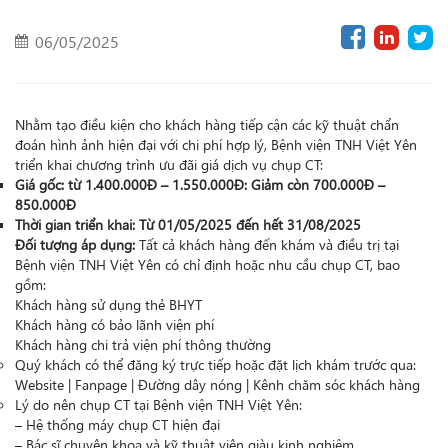
06/05/2025
Nhằm tạo điều kiện cho khách hàng tiếp cận các kỹ thuật chẩn
đoán hình ảnh hiện đại với chi phí hợp lý, Bệnh viện TNH Việt Yên
triển khai chương trình ưu đãi giá dịch vụ chụp CT:
Giá gốc: từ 1.400.000Đ – 1.550.000Đ: Giảm còn 700.000Đ –
850.000Đ
Thời gian triển khai: Từ 01/05/2025 đến hết 31/08/2025
Đối tượng áp dụng:
Tất cả khách hàng đến khám và điều trị tại
Bệnh viện TNH Việt Yên có chỉ định hoặc nhu cầu chụp CT, bao
gồm:
Khách hàng sử dụng thẻ BHYT
Khách hàng có bảo lãnh viện phí
Khách hàng chi trả viện phí thông thường
Quý khách có thể đăng ký trực tiếp hoặc đặt lịch khám trước qua:
Website | Fanpage | Đường dây nóng | Kênh chăm sóc khách hàng
Lý do nên chụp CT tại Bệnh viện TNH Việt Yên:
– Hệ thống máy chụp CT hiện đại
– Bác sĩ chuyên khoa và kỹ thuật viên giàu kinh nghiệm