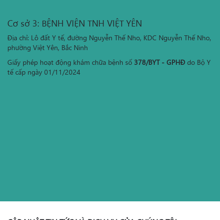
Cơ sở 3: BỆNH VIỆN TNH VIỆT YÊN
Địa chỉ: Lô đất Y tế, đường Nguyễn Thế Nho, KDC Nguyễn Thế Nho,
phường Việt Yên, Bắc Ninh
Giấy phép hoạt động khám chữa bệnh số
378/BYT - GPHĐ
do Bộ Y
tế cấp ngày 01/11/2024