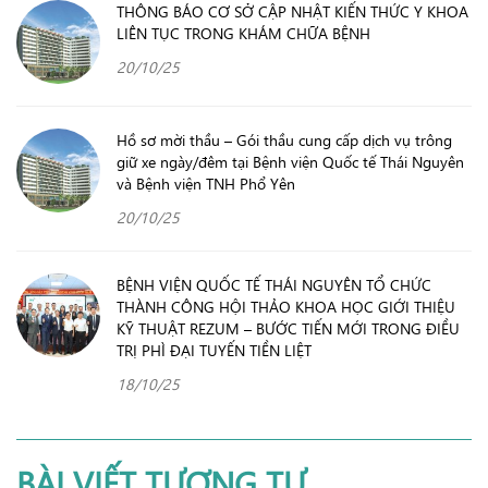
THÔNG BÁO CƠ SỞ CẬP NHẬT KIẾN THỨC Y KHOA
LIÊN TỤC TRONG KHÁM CHỮA BỆNH
20/10/25
Hồ sơ mời thầu – Gói thầu cung cấp dịch vụ trông
giữ xe ngày/đêm tại Bệnh viện Quốc tế Thái Nguyên
và Bệnh viện TNH Phổ Yên
20/10/25
BỆNH VIỆN QUỐC TẾ THÁI NGUYÊN TỔ CHỨC
THÀNH CÔNG HỘI THẢO KHOA HỌC GIỚI THIỆU
KỸ THUẬT REZUM – BƯỚC TIẾN MỚI TRONG ĐIỀU
TRỊ PHÌ ĐẠI TUYẾN TIỀN LIỆT
18/10/25
BÀI VIẾT TƯƠNG TỰ