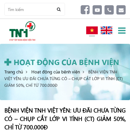
HOẠT ĐỘNG CỦA BỆNH VIỆN
Trang chủ
Hoạt động của bệnh viện
BỆNH VIỆN TNH
VIỆT YÊN: ƯU ĐÃI CHƯA TỪNG CÓ – CHỤP CẮT LỚP VI TÍNH (CT)
GIẢM 50%, CHỈ TỪ 700.000Đ
BỆNH VIỆN TNH VIỆT YÊN: ƯU ĐÃI CHƯA TỪNG
CÓ – CHỤP CẮT LỚP VI TÍNH (CT) GIẢM 50%,
CHỈ TỪ 700.000Đ